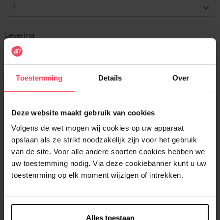
1
Levering
Voorradig
In winkelmandje
Toestemming
Details
Over
Gratis levering bij aankoop van min. 35€.
Gratis retour in je winkelpunt
Deze website maakt gebruik van cookies
Verzending binnen 24u
Volgens de wet mogen wij cookies op uw apparaat
opslaan als ze strikt noodzakelijk zijn voor het gebruik
van de site. Voor alle andere soorten cookies hebben we
uw toestemming nodig. Via deze cookiebanner kunt u uw
toestemming op elk moment wijzigen of intrekken.
Beschrijving
Kenmerken
Alles toestaan