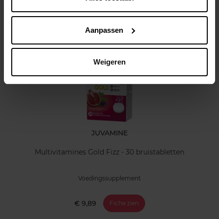
Klantereview
Aanpassen
Nog iets vergeten ?
Weigeren
JUVAMINE
Multivitamines Gold Fizz - 30 bruistabletten
Voedingssupplement
€ 9,89
Fiche zien