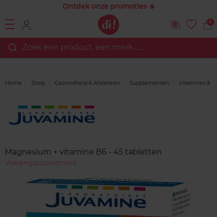
Ontdek onze promoties ☀️
0
Zoek een product, een merk…...
Home
Shop
Gezondheid & Afslanken
Supplementen
Vitamines & M
Merk
Reviews
Magnesium + vitamine B6 - 45 tabletten
Voedingssupplement