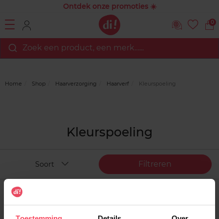
Ontdek onze promoties ☀️
0
Zoek een product, een merk…...
Home
Shop
Haarverzorging
Haarverf
Kleurspoeling
Kleurspoeling
Filtreren
Soort
Toestemming
Details
Over