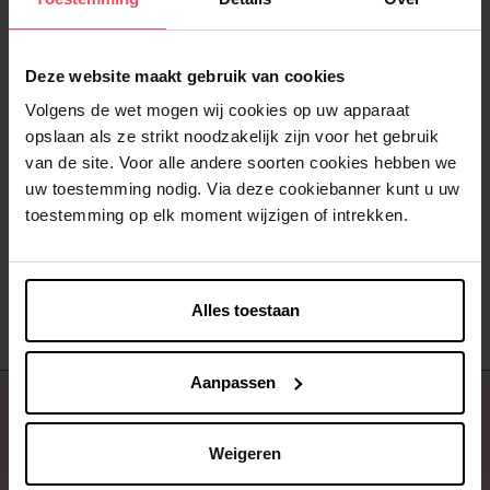
Deze website maakt gebruik van cookies
Volgens de wet mogen wij cookies op uw apparaat
GOODMARKHAIR
GOODMARKHAIR
opslaan als ze strikt noodzakelijk zijn voor het gebruik
1 day Hair color Pastelblauw
1 day Hair color Lavendel
van de site. Voor alle andere soorten cookies hebben we
uw toestemming nodig. Via deze cookiebanner kunt u uw
toestemming op elk moment wijzigen of intrekken.
Kleurspoeling
Kleurspoeling
€ 5,99
€ 5,99
In winkelmandje
In winkelmandje
Alles toestaan
Aanpassen
Over ons
Weigeren
Klantendienst