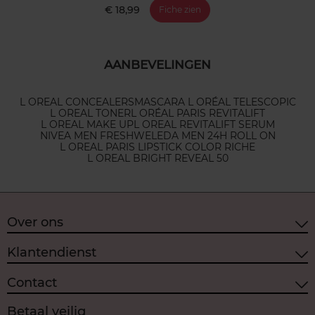
€ 18,99
Fiche zien
AANBEVELINGEN
L OREAL CONCEALERS
MASCARA L ORÉAL TELESCOPIC
L OREAL TONER
L ORÉAL PARIS REVITALIFT
L OREAL MAKE UP
L OREAL REVITALIFT SERUM
NIVEA MEN FRESH
WELEDA MEN 24H ROLL ON
L OREAL PARIS LIPSTICK COLOR RICHE
L OREAL BRIGHT REVEAL 50
Over ons
Klantendienst
Contact
Betaal veilig