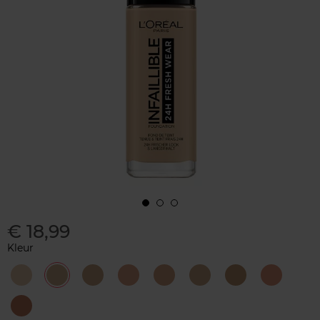
€ 18,99
Kleur
020
120
140
145
220
235
260
300
Ivoire
Vanilla
Golden
Beige
Sable
Miel
Golden
Ambre
Beige
Rosé
Sun
320
Caramel