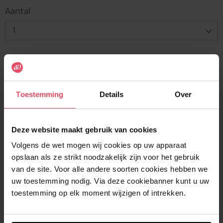
Aantal
1
Levering
Voorradig
In winkelmandje
Toestemming
Details
Over
Gratis levering bij aankoop van min. 35€.
Deze website maakt gebruik van cookies
Gratis retour in je winkelpunt
Volgens de wet mogen wij cookies op uw apparaat
Verzending binnen 24u
opslaan als ze strikt noodzakelijk zijn voor het gebruik
van de site. Voor alle andere soorten cookies hebben we
uw toestemming nodig. Via deze cookiebanner kunt u uw
toestemming op elk moment wijzigen of intrekken.
Beschrijving