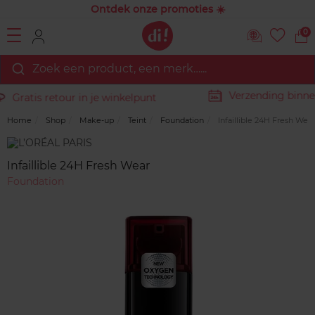
Ontdek onze promoties ☀️
0
Zoek een product, een merk…...
Verzending binnen
Gratis retour in je winkelpunt
Home
Shop
Make-up
Teint
Foundation
Infaillible 24H Fresh Wear
Merk
Reviews
Infaillible 24H Fresh Wear
Foundation