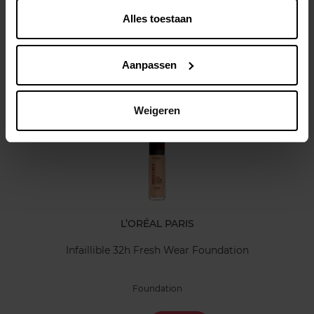
Alles toestaan
Kenmerken
Klantereview
Aanpassen
Nog iets vergeten ?
Weigeren
L’ORÉAL PARIS
Infaillible 32h Fresh Wear Foundation
Foundation