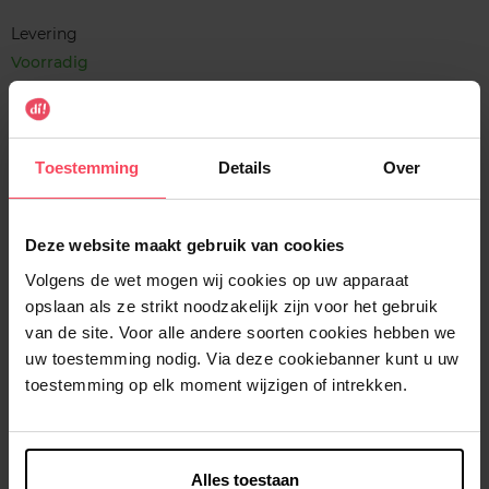
Levering
Voorradig
In winkelmandje
Gratis levering bij aankoop van min. 35€.
Toestemming
Details
Over
Gratis retour in je winkelpunt
Verzending binnen 24u
Deze website maakt gebruik van cookies
Volgens de wet mogen wij cookies op uw apparaat
opslaan als ze strikt noodzakelijk zijn voor het gebruik
van de site. Voor alle andere soorten cookies hebben we
uw toestemming nodig. Via deze cookiebanner kunt u uw
Beschrijving
toestemming op elk moment wijzigen of intrekken.
Kenmerken
Alles toestaan