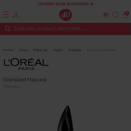
Ontdek onze promoties ☀️
0
Zoek een product, een merk…...
Home
Shop
Make-up
Ogen
Mascara
Oversized Mascara
Merk
Reviews
Oversized Mascara
Mascara