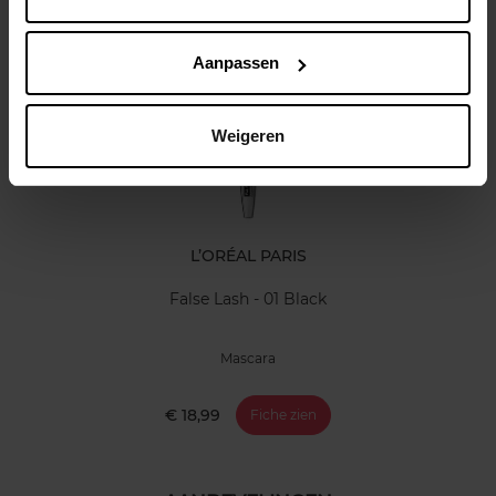
Klantereview
Nog iets vergeten ?
Aanpassen
Weigeren
L’ORÉAL PARIS
False Lash - 01 Black
Mascara
€ 18,99
Fiche zien