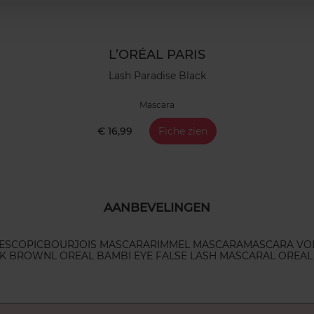
L’ORÉAL PARIS
Lash Paradise Black
Mascara
€ 16,99
Fiche zien
AANBEVELINGEN
ESCOPIC
BOURJOIS MASCARA
RIMMEL MASCARA
MASCARA VO
CK BROWN
L OREAL BAMBI EYE FALSE LASH MASCARA
L OREAL