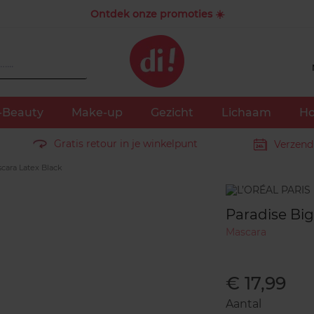
Ontdek onze promoties ☀️
-Beauty
Make-up
Gezicht
Lichaam
Ho
Gratis retour in je winkelpunt
Verzend
cara Latex Black
Merk
Paradise Big
Mascara
€ 17,99
Aantal