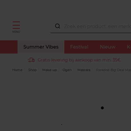
MENU
Summer Vibes
Festival
Nieuw
K
Gratis levering bij aankoop van min. 35€.
Home
Shop
Make-up
Ogen
Mascara
Paradise Big Deal Mas