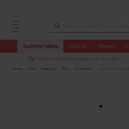
MENU
Summer Vibes
Festival
Nieuw
K
Gratis levering bij aankoop van min. 35€.
Home
Shop
Make-up
Teint
Foundation
True Match Tinted 