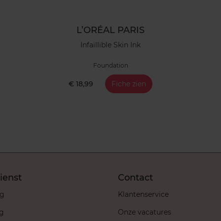
L’ORÉAL PARIS
Infaillible Skin Ink
Foundation
€ 18,99
Fiche zien
ienst
Contact
ng
Klantenservice
ng
Onze vacatures