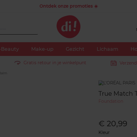
Ontdek onze promoties ☀️
-Beauty
Make-up
Gezicht
Lichaam
Ho
Gratis retour in je winkelpunt
Verzend
Balm
Merk
True Match 
Foundation
€ 20,99
Kleur