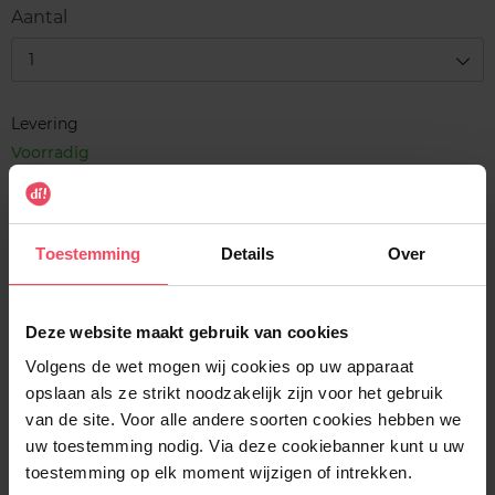
Very
Neutral
Neutral
Light
Light
Medium
Medium
Tan
Aantal
Light
Deep
Light
Medium
Tan
Deep
1
Levering
Voorradig
In winkelmandje
Toestemming
Details
Over
Gratis levering bij aankoop van min. 35€.
Gratis retour in je winkelpunt
Verzending binnen 24u
Deze website maakt gebruik van cookies
Volgens de wet mogen wij cookies op uw apparaat
opslaan als ze strikt noodzakelijk zijn voor het gebruik
van de site. Voor alle andere soorten cookies hebben we
uw toestemming nodig. Via deze cookiebanner kunt u uw
Beschrijving
toestemming op elk moment wijzigen of intrekken.