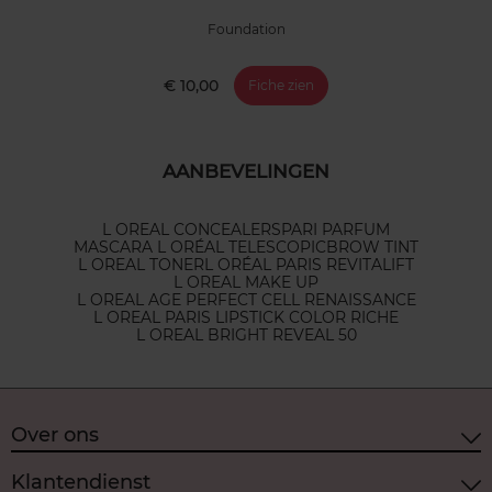
Foundation
€ 10,00
Fiche zien
AANBEVELINGEN
L OREAL CONCEALERS
PARI PARFUM
MASCARA L ORÉAL TELESCOPIC
BROW TINT
L OREAL TONER
L ORÉAL PARIS REVITALIFT
L OREAL MAKE UP
L OREAL AGE PERFECT CELL RENAISSANCE
L OREAL PARIS LIPSTICK COLOR RICHE
L OREAL BRIGHT REVEAL 50
Over ons
Klantendienst