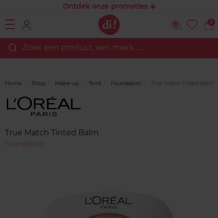
Ontdek onze promoties ☀️
0
Zoek een product, een merk…...
Home
Shop
Make-up
Teint
Foundation
True Match Tinted Balm
Merk
Reviews
True Match Tinted Balm
Foundation