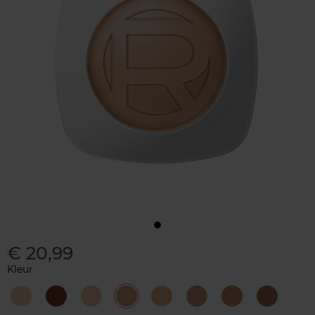
€ 20,99
Kleur
1
10
2.5
3
4
5
6
8
-
-
-
-
-
-
-
-