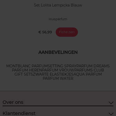
Set Lolita Lempicka Blauw
Huisparfum
€ 56,99
Fiche zien
AANBEVELINGEN
MONTBLANC PARFUM
SETTING SPRAY
PARFUM DREAMS
PARFUM HEREN
PARFUM VROUW
PARFUMS CLUB
GIFT SETS
ZWARTE ELASTIEKJES
AQUA PARFUM
PARFUM WATER
Over ons
Klantendienst