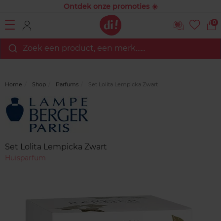
Ontdek onze promoties ☀️
0
Zoek een product, een merk…...
Home
Shop
Parfums
Set Lolita Lempicka Zwart
Merk
Reviews
Set Lolita Lempicka Zwart
Huisparfum