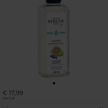
€ 17,99
Aantal
1