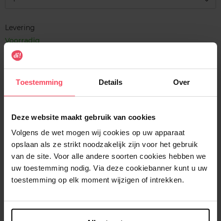
Levering
Voorradig
In winkelmandje
Toestemming
Details
Over
Gratis levering bij aankoop van min. 35€.
Gratis retour in je winkelpunt
Deze website maakt gebruik van cookies
Verzending binnen 24u
Volgens de wet mogen wij cookies op uw apparaat
opslaan als ze strikt noodzakelijk zijn voor het gebruik
van de site. Voor alle andere soorten cookies hebben we
uw toestemming nodig. Via deze cookiebanner kunt u uw
Beschrijving
toestemming op elk moment wijzigen of intrekken.
Kenmerken