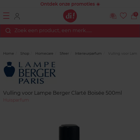
Ontdek onze promoties ☀️
0
Zoek een product, een merk…...
Home
Shop
Homecare
Sfeer
Interieurparfum
Vulling voor Lamp
Merk
Reviews
Vulling voor Lampe Berger Clarté Boisée 500ml
Huisparfum