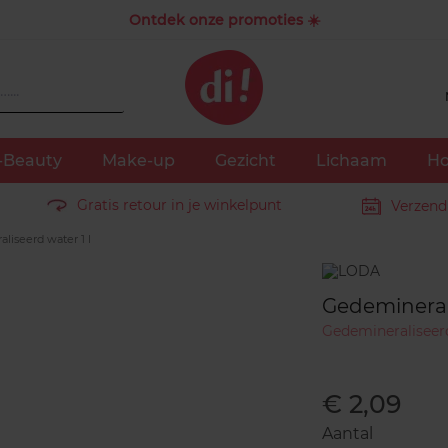
Ontdek onze promoties ☀️
-Beauty
Make-up
Gezicht
Lichaam
Ho
Gratis retour in je winkelpunt
Verzend
iseerd water 1 l
Merk
Gedeminerali
Gedemineraliseer
€ 2,09
Aantal