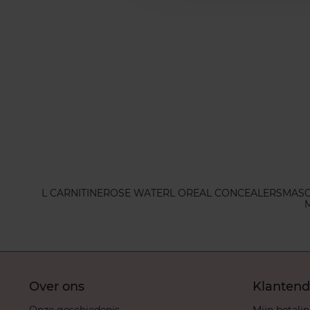
L CARNITINE
ROSE WATER
L OREAL CONCEALERS
MASC
Over ons
Klantend
Onze geschiedenis
Mijn betali