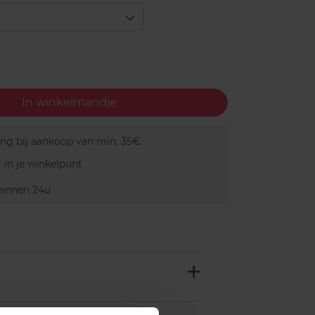
In winkelmandje
ing bij aankoop van min. 35€.
 in je winkelpunt
innen 24u