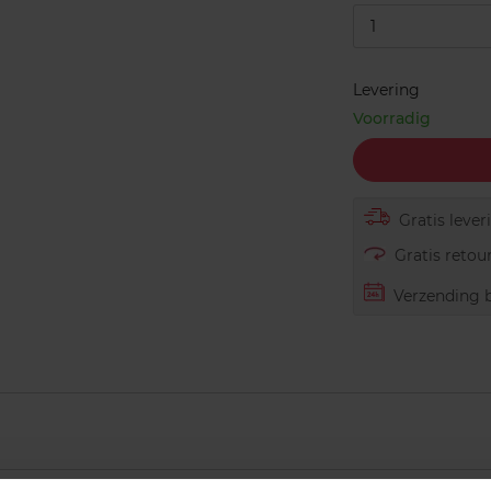
1
Levering
Voorradig
Gratis lever
Gratis retour
Verzending b