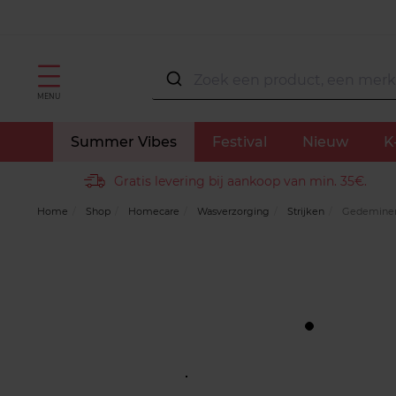
MENU
Summer Vibes
Festival
Nieuw
K
Gratis levering bij aankoop van min. 35€.
Home
Shop
Homecare
Wasverzorging
Strijken
Gedemineral