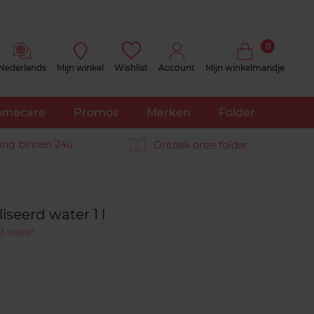
0
Nederlands
Mijn winkel
Wishlist
Account
Mijn winkelmandje
mecare
Promos
Merken
Folder
ing binnen 24u
Ontdek onze folder
Reviews
seerd water 1 l
d water