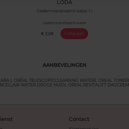
LODA
Gedemineraliseerd water 1 l
Gedemineraliseerd water
€ 2,09
Fiche zien
AANBEVELINGEN
ARA L ORÉAL TELESCOPIC
CLEANSING WATER
L OREAL TONER
MICELLAIR WATER DROGE HUID
L OREAL REVITALIFT DAGCREM
ienst
Contact
ng
Klantenservice