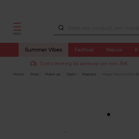
MENU
Summer Vibes
Festival
Nieuw
K
Gratis levering bij aankoop van min. 35€.
Home
Shop
Make-up
Ogen
Mascara
Mega Volume Miss Ba