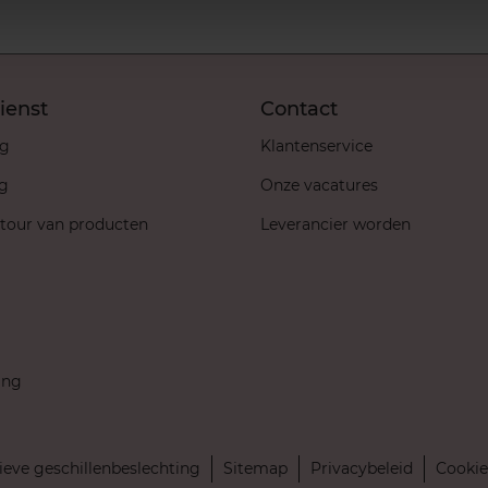
ienst
Contact
ng
Klantenservice
ng
Onze vacatures
etour van producten
Leverancier worden
ing
ieve geschillenbeslechting
Sitemap
Privacybeleid
Cookie