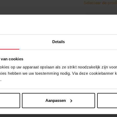
Selecteer de pro
Gratis lever
Details
Gratis retour
Verzending b
 van cookies
ies op uw apparaat opslaan als ze strikt noodzakelijk zijn voor 
okies hebben we uw toestemming nodig. Via deze cookiebanner 
.
Aanpassen
Nog iets vergeten ?