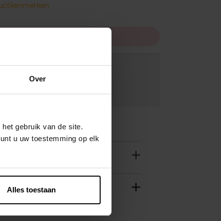
ductkenmerken
In winkelmandje
ing bij aankoop van min. 35€.
Over
 in je winkelpunt
innen 24u
het gebruik van de site.
kunt u uw toestemming op elk
Alles toestaan