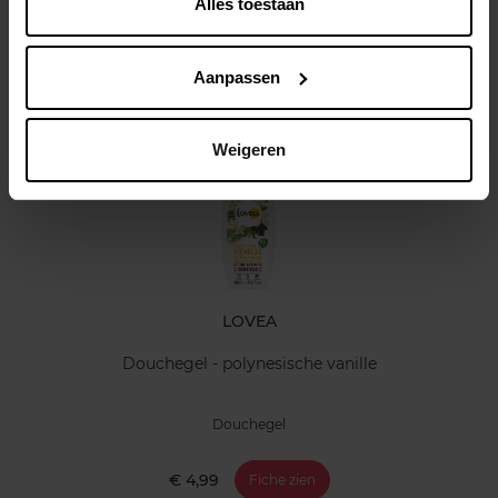
Alles toestaan
Kenmerken
Klantereview
Aanpassen
Nog iets vergeten ?
Weigeren
LOVEA
Douchegel - polynesische vanille
Douchegel
€ 4,99
Fiche zien