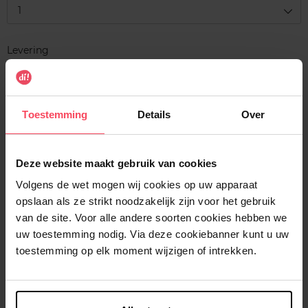
1
Levering
Dit artikel is momenteel niet beschikbaar
Me verwittigen wanneer het weer beschikbaar
is
Toestemming
Details
Over
Gratis levering bij aankoop van min. 35€.
Deze website maakt gebruik van cookies
Gratis retour in je winkelpunt
Volgens de wet mogen wij cookies op uw apparaat
Verzending binnen 24u
opslaan als ze strikt noodzakelijk zijn voor het gebruik
van de site. Voor alle andere soorten cookies hebben we
uw toestemming nodig. Via deze cookiebanner kunt u uw
toestemming op elk moment wijzigen of intrekken.
Beschrijving