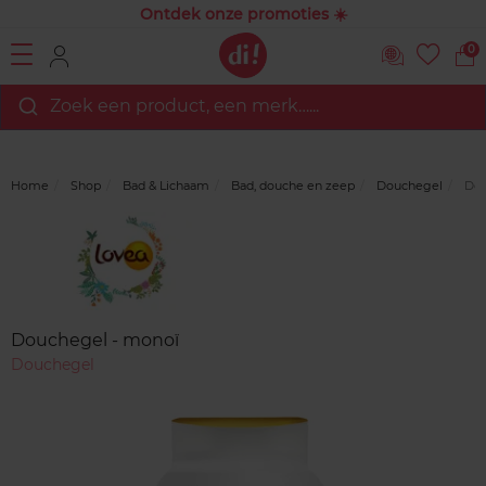
Ontdek onze promoties ☀️
0
Zoek een product, een merk…...
Home
Shop
Bad & Lichaam
Bad, douche en zeep
Douchegel
Dou
Merk
Reviews
Douchegel - monoï
Douchegel