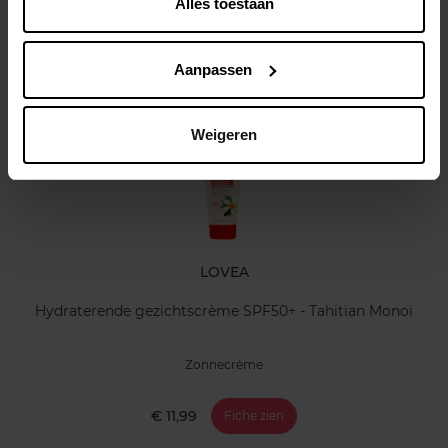
Alles toestaan
Klantereview
Aanpassen
Nog iets vergeten ?
Weigeren
LOVEA
Hydraterende gezichtscrème SPF50+ - Tahitian Monoi
Zonnecrème
€ 11,99
Fiche zien