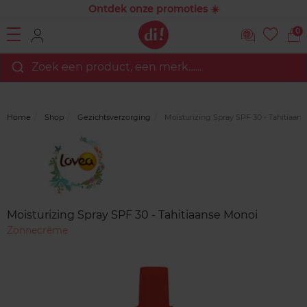
Ontdek onze promoties ☀️
0
Zoek een product, een merk…...
Home
Shop
Gezichtsverzorging
Moisturizing Spray SPF 30 - Tahitiaan
Merk
Reviews
Moisturizing Spray SPF 30 - Tahitiaanse Monoi
Zonnecrème