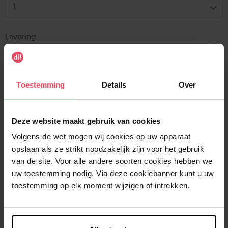
1
Levering
Voorradig
In winkelmandje
Toestemming
Details
Over
Gratis levering bij aankoop van min. 35€.
Gratis retour in je winkelpunt
Deze website maakt gebruik van cookies
Verzending binnen 24u
Volgens de wet mogen wij cookies op uw apparaat
opslaan als ze strikt noodzakelijk zijn voor het gebruik
van de site. Voor alle andere soorten cookies hebben we
uw toestemming nodig. Via deze cookiebanner kunt u uw
toestemming op elk moment wijzigen of intrekken.
Beschrijving
Kenmerken