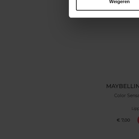
Weigeren
MAYBELLI
Color Sensa
Lip
€ 7,00