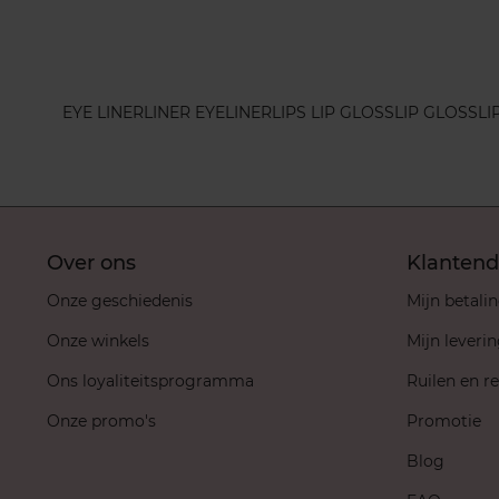
EYE LINER
LINER EYELINER
LIPS LIP GLOSS
LIP GLOSS
LI
Over ons
Klantend
Onze geschiedenis
Mijn betali
Onze winkels
Mijn leveri
Ons loyaliteitsprogramma
Ruilen en r
Onze promo's
Promotie
Blog