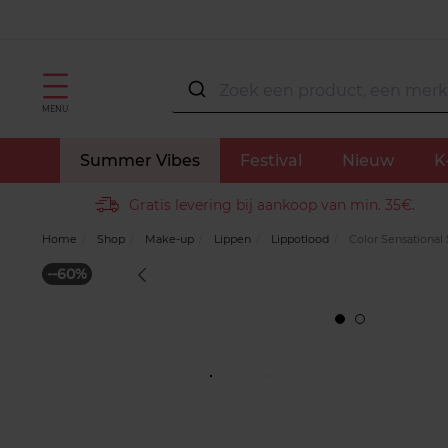
MENU
Summer Vibes
Festival
Nieuw
K
Gratis levering bij aankoop van min. 35€.
Home
Shop
Make-up
Lippen
Lippotlood
Color Sensational 
--60%