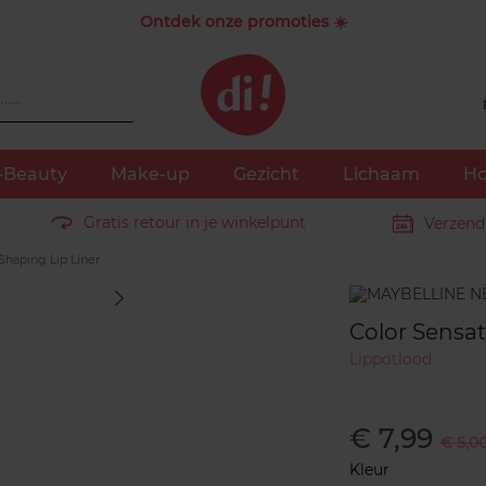
Ontdek onze promoties ☀️
-Beauty
Make-up
Gezicht
Lichaam
Ho
Gratis retour in je winkelpunt
Verzend
Shaping Lip Liner
Merk
Color Sensat
Lippotlood
€ 7,99
€ 5,0
Kleur