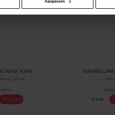
Aanpassen
NE NEW YORK
MAYBELLINE
tional Lipliner
Lifter 
potlood
Lippot
Fiche zien
€ 9,99
F