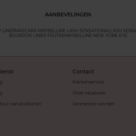
AANBEVELINGEN
P LINER
MASCARA MAYBELLINE LASH SENSATIONAL
LASH SENS
BOURJOIS LINER FEUTRE
MAYBELLINE NEW YORK EYE
ienst
Contact
ng
Klantenservice
ng
Onze vacatures
etour van producten
Leverancier worden