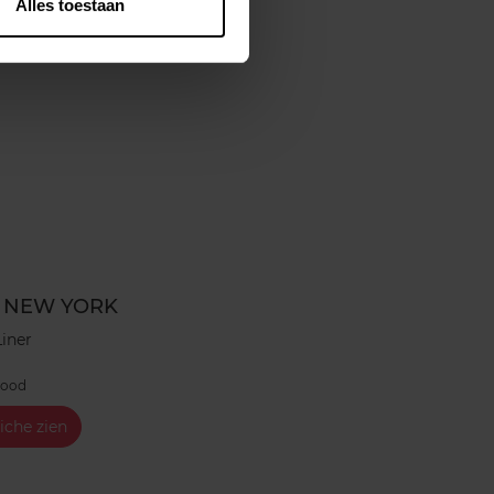
Alles toestaan
 NEW YORK
Liner
lood
iche zien