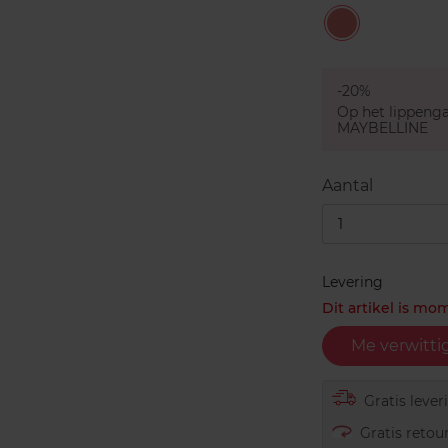
50
Dusty
Rose
-20%
Op het lippen
MAYBELLINE
Aantal
1
Levering
Dit artikel is mo
Me verwitti
Gratis lever
Gratis retour