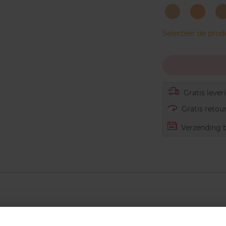
03
05
-
-
-
Porcelain
IVORY
Selecteer de pro
Gratis lever
Gratis retour
Verzending b