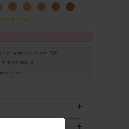
06
10
15
20
25
42
-
-
-
-
-
VANILLA
LIGHT
FAIR
SAND
MEDIUM
Caramel
ductkenmerken
In winkelmandje
ing bij aankoop van min. 35€.
 in je winkelpunt
innen 24u