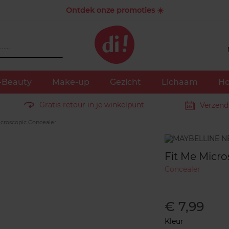
Ontdek onze promoties ☀️
-Beauty
Make-up
Gezicht
Lichaam
Ho
Gratis retour in je winkelpunt
Verzend
croscopic Concealer
Merk
Fit Me Micro
Concealer
€ 7,99
Kleur