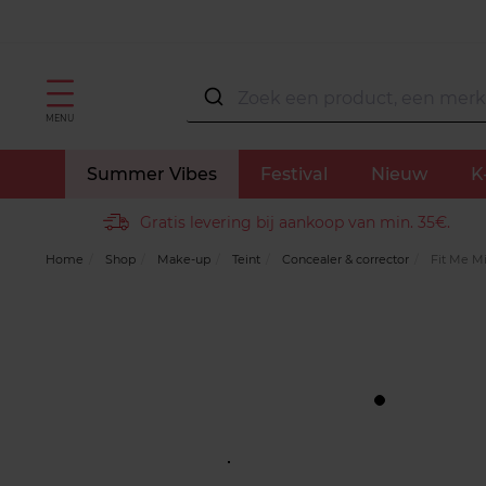
MENU
Summer Vibes
Festival
Nieuw
K
Gratis levering bij aankoop van min. 35€.
Home
Shop
Make-up
Teint
Concealer & corrector
Fit Me Mi