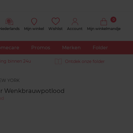
0
Nederlands
Mijn winkel
Wishlist
Account
Mijn winkelmandje
mecare
Promos
Merken
Folder
ing binnen 24u
Ontdek onze folder
Reviews
er Wenkbrauwpotlood
od