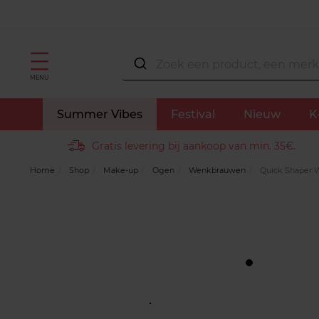
MENU
Summer Vibes
Festival
Nieuw
K
Gratis levering bij aankoop van min. 35€.
Home
Shop
Make-up
Ogen
Wenkbrauwen
Quick Shaper 