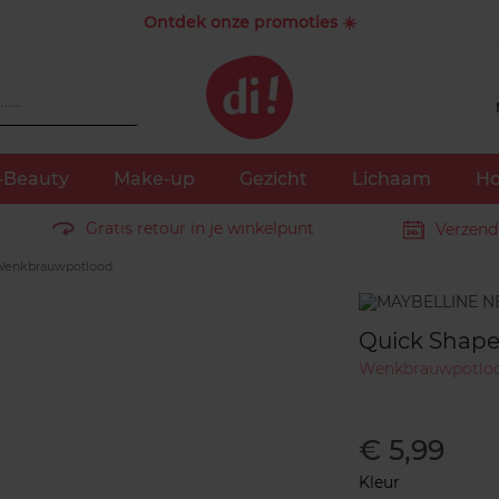
Ontdek onze promoties ☀️
-Beauty
Make-up
Gezicht
Lichaam
Ho
Gratis retour in je winkelpunt
Verzend
Wenkbrauwpotlood
Merk
Quick Shap
Wenkbrauwpotlo
€ 5,99
Kleur