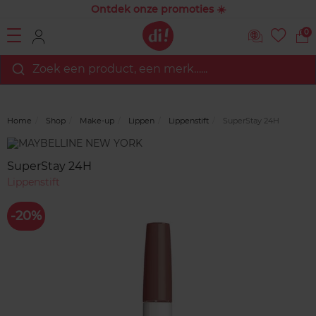
Ontdek onze promoties ☀️
0
Zoek een product, een merk…...
Home
Shop
Make-up
Lippen
Lippenstift
SuperStay 24H
Merk
Reviews
SuperStay 24H
Lippenstift
-20%