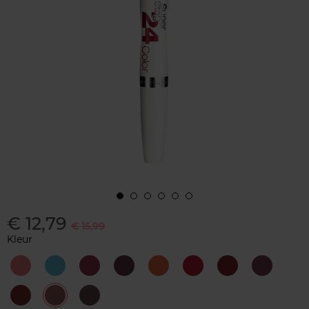
€ 12,79
€ 15,99
Kleur
150
185
195
260
444
510
542
585
Delicious
-
Infinite
Wildberry
Cosmic
Red
Cherry
Burgund
Pink
Raspberry
Coral
Passion
Pie
615
640
725
Soft
Nude
Caramel