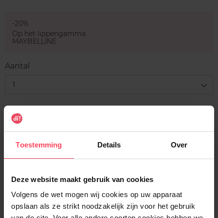
Taupe
Pink
Kiss
-20%
Op het lippengamma
MAYBELLINE
Aantal
1
Levering
Voorradig
In winkelmandje
Toestemming
Details
Over
Gratis levering bij aankoop van min. 35€.
Deze website maakt gebruik van cookies
Gratis retour in je winkelpunt
Volgens de wet mogen wij cookies op uw apparaat
Verzending binnen 24u
opslaan als ze strikt noodzakelijk zijn voor het gebruik
van de site. Voor alle andere soorten cookies hebben we