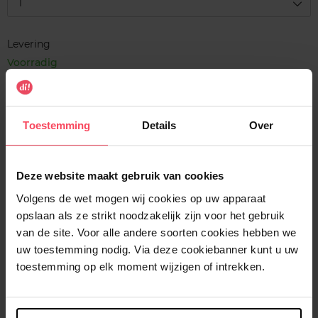
1
Levering
Voorradig
In winkelmandje
Toestemming
Details
Over
Gratis levering bij aankoop van min. 35€.
Gratis retour in je winkelpunt
Deze website maakt gebruik van cookies
Verzending binnen 24u
Volgens de wet mogen wij cookies op uw apparaat
opslaan als ze strikt noodzakelijk zijn voor het gebruik
van de site. Voor alle andere soorten cookies hebben we
uw toestemming nodig. Via deze cookiebanner kunt u uw
Beschrijving
toestemming op elk moment wijzigen of intrekken.
Kenmerken