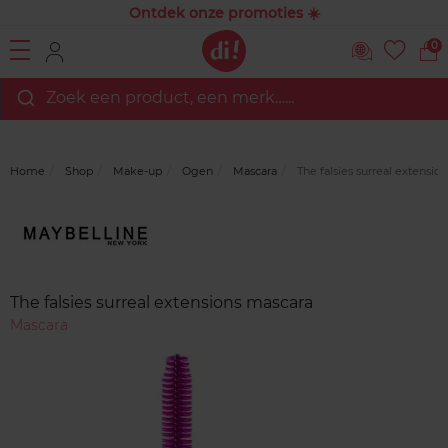
Ontdek onze promoties ☀️
0
Zoek een product, een merk…...
Home
Shop
Make-up
Ogen
Mascara
The falsies surreal extensio
Merk
Reviews
The falsies surreal extensions mascara
Mascara