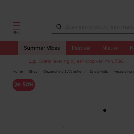
MENU
Summer Vibes
Festival
Nieuw
K
Gratis levering bij aankoop van min. 35€.
Home
Shop
Gezondheid & Afslanken
Eerste-hulp
Verzorging 
2e-50%