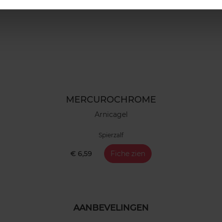
MERCUROCHROME
Arnicagel
Spierzalf
€ 6,59
Fiche zien
AANBEVELINGEN