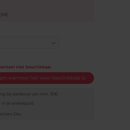
OME
menteel niet beschikbaar
gen wanneer het weer beschikbaar is
ing bij aankoop van min. 35€.
 in je winkelpunt
innen 24u