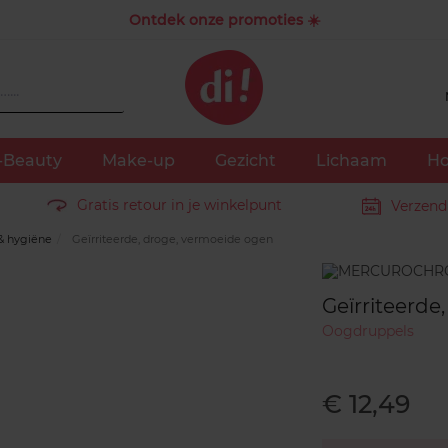
Ontdek onze promoties ☀️
-Beauty
Make-up
Gezicht
Lichaam
Ho
Gratis retour in je winkelpunt
Verzend
& hygiëne
Geïrriteerde, droge, vermoeide ogen
Merk
Geïrriteerde
Oogdruppels
€ 12,49