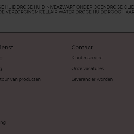
E HUID
DROGE HUID NIVEA
ZWART ONDER OGEN
DROGE OLIE
DE VERZORGING
MICELLAIR WATER DROGE HUID
DROOG HAAR
ienst
Contact
ng
Klantenservice
ng
Onze vacatures
etour van producten
Leverancier worden
ing