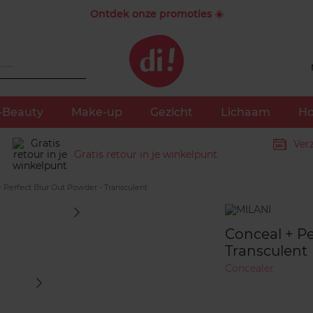
Ontdek onze promoties ☀️
-Beauty
Make-up
Gezicht
Lichaam
Ho
Ver
Gratis retour in je winkelpunt
 Perfect Blur Out Powder - Transculent
Merk
Conceal + Pe
Transculent
Concealer