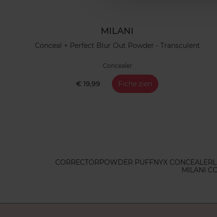
MILANI
Conceal + Perfect Blur Out Powder - Transculent
Concealer
€ 19,99
Fiche zien
CORRECTOR
POWDER PUFF
NYX CONCEALER
L
MILANI C