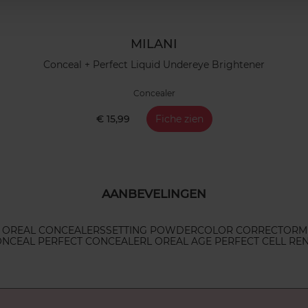
MILANI
Conceal + Perfect Liquid Undereye Brightener
Concealer
€ 15,99
Fiche zien
AANBEVELINGEN
 OREAL CONCEALERS
SETTING POWDER
COLOR CORRECTOR
M
ONCEAL PERFECT CONCEALER
L OREAL AGE PERFECT CELL RE