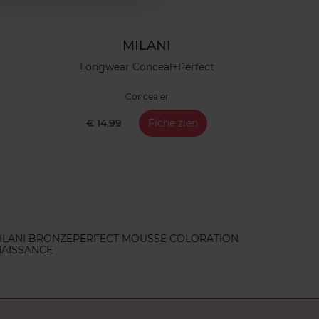
MILANI
Longwear Conceal+Perfect
Concealer
€ 14,99
Fiche zien
ILANI BRONZE
PERFECT MOUSSE COLORATION
NAISSANCE