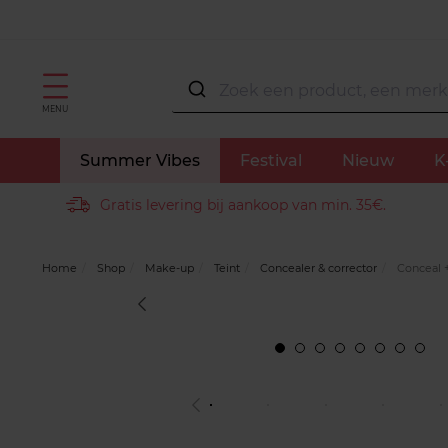
MENU
Summer Vibes
Festival
Nieuw
K
Gratis levering bij aankoop van min. 35€.
Home
Shop
Make-up
Teint
Concealer & corrector
Conceal +