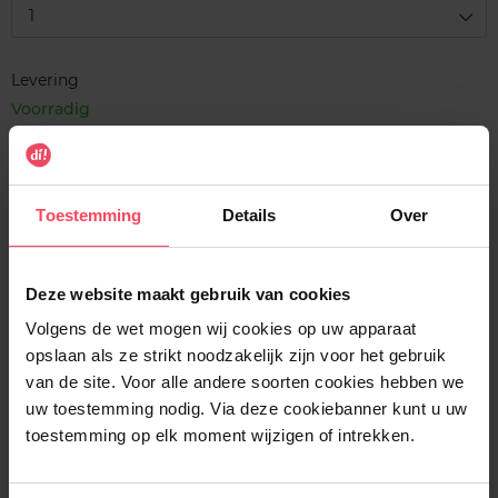
1
Levering
Voorradig
In winkelmandje
Gratis levering bij aankoop van min. 35€.
Toestemming
Details
Over
Gratis retour in je winkelpunt
Verzending binnen 24u
Deze website maakt gebruik van cookies
Volgens de wet mogen wij cookies op uw apparaat
opslaan als ze strikt noodzakelijk zijn voor het gebruik
van de site. Voor alle andere soorten cookies hebben we
uw toestemming nodig. Via deze cookiebanner kunt u uw
Beschrijving
toestemming op elk moment wijzigen of intrekken.
Gebruiksadvies