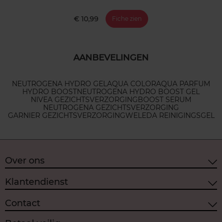
€ 10,99
Fiche zien
AANBEVELINGEN
NEUTROGENA HYDRO GEL
AQUA COLOR
AQUA PARFUM
HYDRO BOOST
NEUTROGENA HYDRO BOOST GEL
NIVEA GEZICHTSVERZORGING
BOOST SERUM
NEUTROGENA GEZICHTSVERZORGING
GARNIER GEZICHTSVERZORGING
WELEDA REINIGINGSGEL
Over ons
Klantendienst
Contact