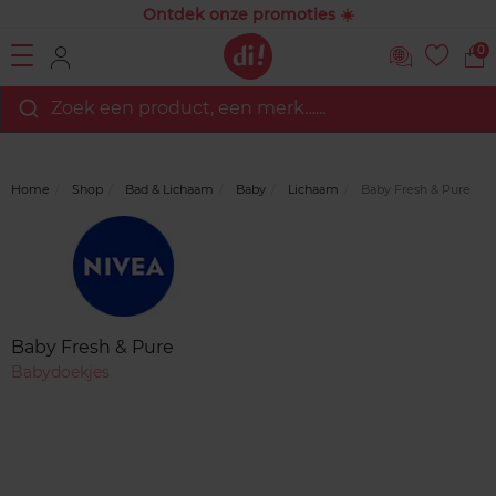
Ontdek onze promoties ☀️
0
Zoek een product, een merk…...
Home
Shop
Bad & Lichaam
Baby
Lichaam
Baby Fresh & Pure
Merk
Reviews
Baby Fresh & Pure
Babydoekjes