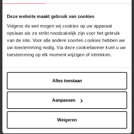
1
Deze website maakt gebruik van cookies
Levering
Volgens de wet mogen wij cookies op uw apparaat
Dit artikel is momenteel niet beschikbaar
opslaan als ze strikt noodzakelijk zijn voor het gebruik
van de site. Voor alle andere soorten cookies hebben we
Me verwittigen wanneer het weer beschikbaar
is
uw toestemming nodig. Via deze cookiebanner kunt u uw
toestemming op elk moment wijzigen of intrekken.
Gratis levering bij aankoop van min. 35€.
Gratis retour in je winkelpunt
Alles toestaan
Verzending binnen 24u
Aanpassen
Beschrijving
Weigeren