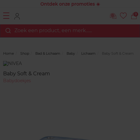
Ontdek onze promoties ☀️
0
Zoek een product, een merk…...
Home
Shop
Bad & Lichaam
Baby
Lichaam
Baby Soft & Cream
Merk
Reviews
Baby Soft & Cream
Babydoekjes