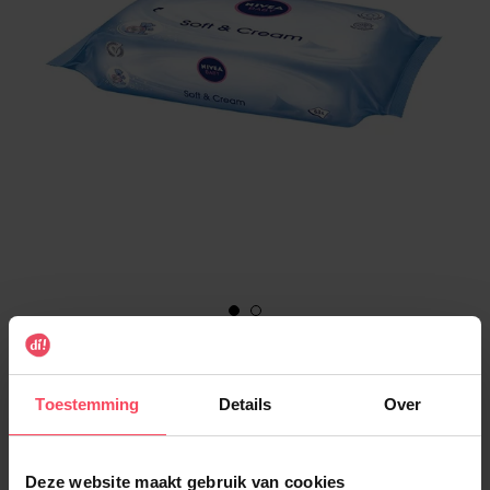
€ 2,00
Aantal
Toestemming
Details
Over
1
Deze website maakt gebruik van cookies
Levering