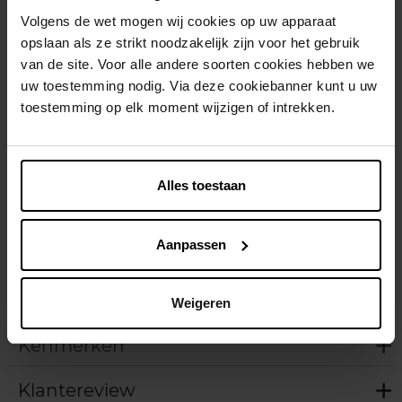
Dit artikel is momenteel niet beschikbaar
Volgens de wet mogen wij cookies op uw apparaat
opslaan als ze strikt noodzakelijk zijn voor het gebruik
Me verwittigen wanneer het weer beschikbaar
van de site. Voor alle andere soorten cookies hebben we
is
uw toestemming nodig. Via deze cookiebanner kunt u uw
toestemming op elk moment wijzigen of intrekken.
Gratis levering bij aankoop van min. 35€.
Gratis retour in je winkelpunt
Verzending binnen 24u
Alles toestaan
Aanpassen
Beschrijving
Weigeren
Kenmerken
Klantereview