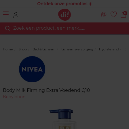
Ontdek onze promoties ☀️
0
Zoek een product, een merk…...
Home
Shop
Bad & Lichaam
Lichaamsverzorging
Hydraterend
Bod
Merk
Reviews
Body Milk Firming Extra Voedend Q10
Bodylotion