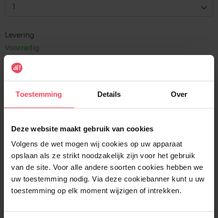
1
Levering
Voorradig
In winkelmandje
Gratis levering bij aankoop van min. 35€.
Toestemming
Details
Over
Gratis retour in je winkelpunt
Verzending binnen 24u
Deze website maakt gebruik van cookies
Volgens de wet mogen wij cookies op uw apparaat
opslaan als ze strikt noodzakelijk zijn voor het gebruik
van de site. Voor alle andere soorten cookies hebben we
uw toestemming nodig. Via deze cookiebanner kunt u uw
Beschrijving
toestemming op elk moment wijzigen of intrekken.
Gebruiksadvies