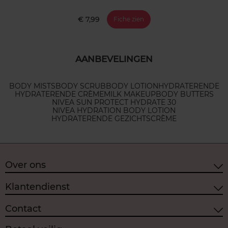
€ 7,99
Fiche zien
AANBEVELINGEN
BODY MISTS
BODY SCRUB
BODY LOTION
HYDRATERENDE
HYDRATERENDE CRÈME
MILK MAKEUP
BODY BUTTERS
NIVEA SUN PROTECT HYDRATE 30
NIVEA HYDRATION BODY LOTION
HYDRATERENDE GEZICHTSCRÈME
Over ons
Klantendienst
Contact