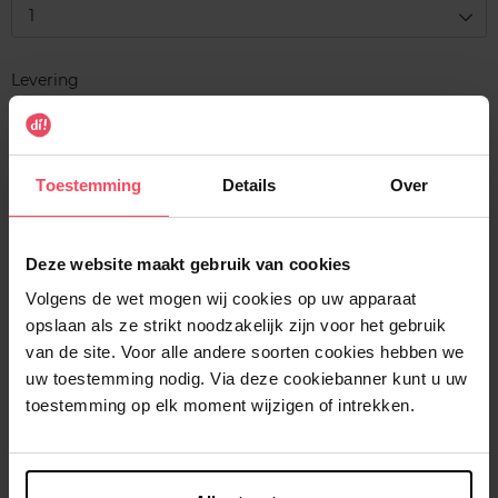
1
Levering
Voorradig
In winkelmandje
Toestemming
Details
Over
Gratis levering bij aankoop van min. 35€.
Gratis retour in je winkelpunt
Deze website maakt gebruik van cookies
Verzending binnen 24u
Volgens de wet mogen wij cookies op uw apparaat
opslaan als ze strikt noodzakelijk zijn voor het gebruik
van de site. Voor alle andere soorten cookies hebben we
uw toestemming nodig. Via deze cookiebanner kunt u uw
toestemming op elk moment wijzigen of intrekken.
Beschrijving
Kenmerken