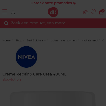
Ontdek onze promoties ☀️
0
Zoek een product, een merk…...
Home
Shop
Bad & Lichaam
Lichaamsverzorging
Hydraterend
Cre
Merk
Reviews
Creme Repair & Care Urea 400ML
Bodylotion