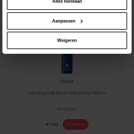
Alles toestaan
Klantereview
Aanpassen
Nog iets vergeten ?
Weigeren
NIVEA
Verzorgende Body Milk pomp 400ml
Bodylotion
€ 7,99
Fiche zien