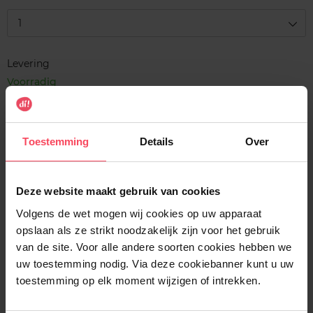
1
Levering
Voorradig
In winkelmandje
Toestemming
Details
Over
Gratis levering bij aankoop van min. 35€.
Gratis retour in je winkelpunt
Deze website maakt gebruik van cookies
Verzending binnen 24u
Volgens de wet mogen wij cookies op uw apparaat
opslaan als ze strikt noodzakelijk zijn voor het gebruik
van de site. Voor alle andere soorten cookies hebben we
uw toestemming nodig. Via deze cookiebanner kunt u uw
Beschrijving
toestemming op elk moment wijzigen of intrekken.