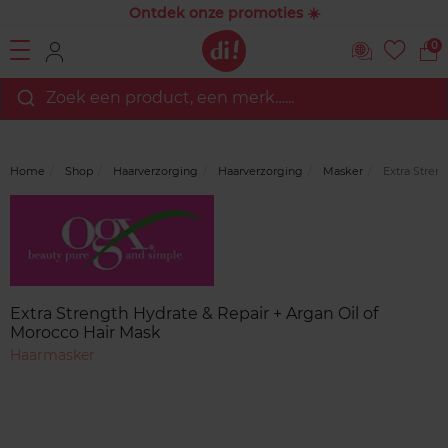
Ontdek onze promoties ☀️
0
Zoek een product, een merk…...
Home
Shop
Haarverzorging
Haarverzorging
Masker
Extra Streng
Merk
Reviews
Extra Strength Hydrate & Repair + Argan Oil of
Morocco Hair Mask
Haarmasker