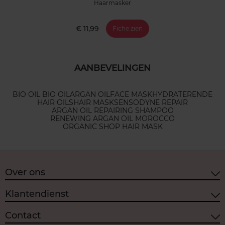
Haarmasker
€ 11,99
Fiche zien
AANBEVELINGEN
BIO OIL BIO OIL
ARGAN OIL
FACE MASK
HYDRATERENDE
HAIR OILS
HAIR MASK
SENSODYNE REPAIR
ARGAN OIL REPAIRING SHAMPOO
RENEWING ARGAN OIL MOROCCO
ORGANIC SHOP HAIR MASK
Over ons
Klantendienst
Contact