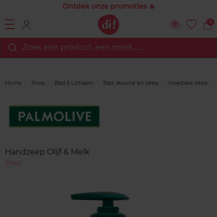
Ontdek onze promoties ☀️
0
Zoek een product, een merk…...
Home
Shop
Bad & Lichaam
Bad, douche en zeep
Vloeibare zeep
Merk
Reviews
Handzeep Olijf & Melk
Zeep