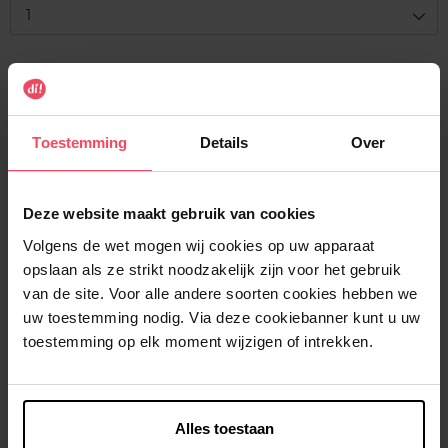
1
Levering
Voorradig
In winkelmandje
Toestemming
Details
Over
Gratis levering bij aankoop van min. 35€.
Deze website maakt gebruik van cookies
Gratis retour in je winkelpunt
Volgens de wet mogen wij cookies op uw apparaat
Verzending binnen 24u
opslaan als ze strikt noodzakelijk zijn voor het gebruik
van de site. Voor alle andere soorten cookies hebben we
uw toestemming nodig. Via deze cookiebanner kunt u uw
toestemming op elk moment wijzigen of intrekken.
Beschrijving
Alles toestaan
Kenmerken