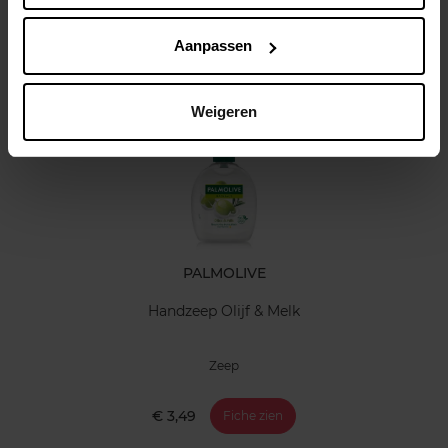
Klantereview
Aanpassen
Nog iets vergeten ?
Weigeren
PALMOLIVE
Handzeep Olijf & Melk
Zeep
€ 3,49
Fiche zien