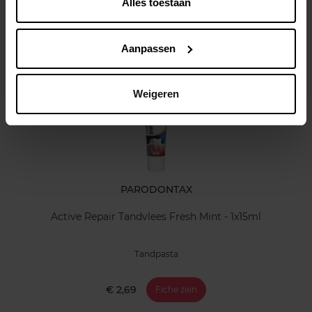
Alles toestaan
Klantereview
Aanpassen
Nog iets vergeten ?
Weigeren
PARODONTAX
Active Repair Tandvlees Fresh Mint - 1x15ml
Tandpasta
€ 2,69
Fiche zien