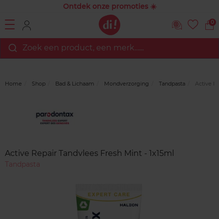
Ontdek onze promoties ☀️
0
Zoek een product, een merk…...
Home
Shop
Bad & Lichaam
Mondverzorging
Tandpasta
Active Re
Merk
Reviews
Active Repair Tandvlees Fresh Mint - 1x15ml
Tandpasta