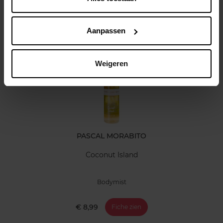
Klantereview
Aanpassen
Nog iets vergeten ?
Weigeren
PASCAL MORABITO
Coconut Island
Bodymist
€ 8,99
Fiche zien