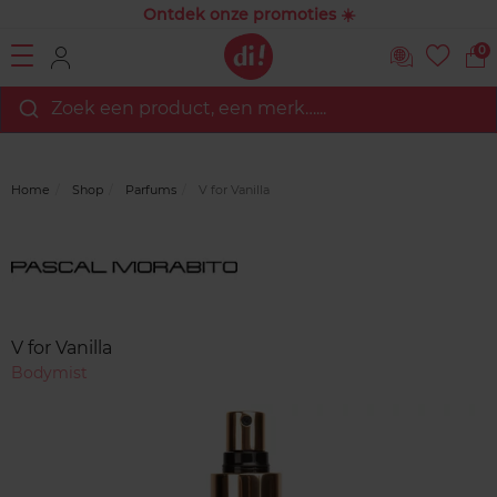
Ontdek onze promoties ☀️
0
Zoek een product, een merk…...
Home
Shop
Parfums
V for Vanilla
Merk
Reviews
V for Vanilla
Bodymist