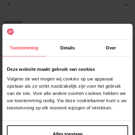
1
Levering
Voorradig
In winkelmandje
Toestemming
Details
Over
Gratis levering bij aankoop van min. 35€.
Gratis retour in je winkelpunt
Deze website maakt gebruik van cookies
Verzending binnen 24u
Volgens de wet mogen wij cookies op uw apparaat
opslaan als ze strikt noodzakelijk zijn voor het gebruik
van de site. Voor alle andere soorten cookies hebben we
uw toestemming nodig. Via deze cookiebanner kunt u uw
toestemming op elk moment wijzigen of intrekken.
Beschrijving
Kenmerken
Alles toestaan