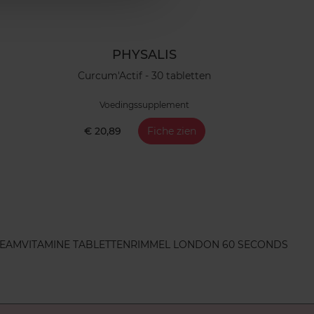
PHYSALIS
Curcum'Actif - 30 tabletten
Voedingssupplement
€ 20,89
Fiche zien
REAM
VITAMINE TABLETTEN
RIMMEL LONDON 60 SECONDS