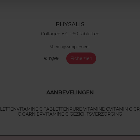
PHYSALIS
Collagen + C - 60 tabletten
Voedingssupplement
€ 17,99
Fiche zien
AANBEVELINGEN
LETTEN
VITAMINE C TABLETTEN
PURE VITAMINE C
VITAMIN C C
C GARNIER
VITAMINE C GEZICHTSVERZORGING