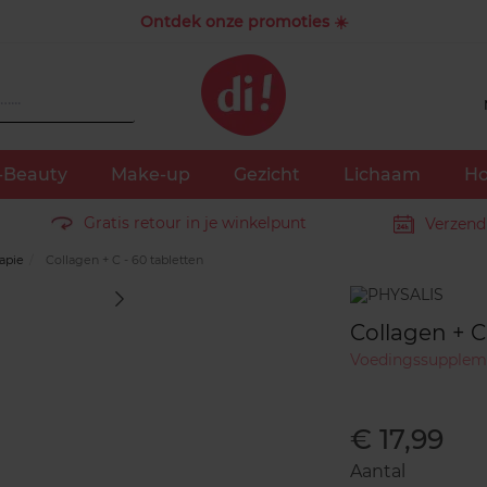
Ontdek onze promoties ☀️
-Beauty
Make-up
Gezicht
Lichaam
Ho
Gratis retour in je winkelpunt
Verzend
apie
Collagen + C - 60 tabletten
Merk
Collagen + C
Voedingssupplem
€ 17,99
Aantal