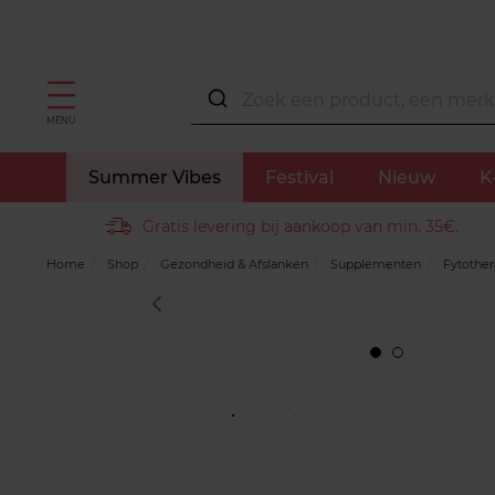
MENU
Summer Vibes
Festival
Nieuw
K
Gratis levering bij aankoop van min. 35€.
Home
Shop
Gezondheid & Afslanken
Supplementen
Fytother