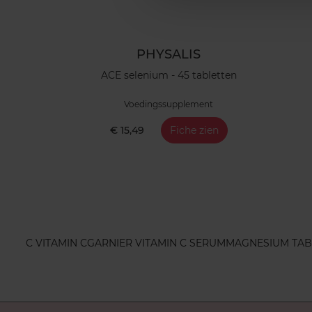
PHYSALIS
ACE selenium - 45 tabletten
Voedingssupplement
€ 15,49
Fiche zien
C VITAMIN C
GARNIER VITAMIN C SERUM
MAGNESIUM TAB