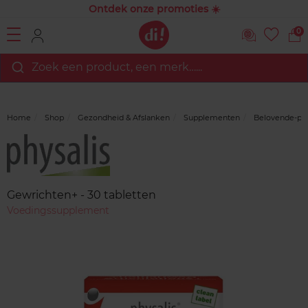
Ontdek onze promoties ☀️
0
Zoek een product, een merk…...
Home
Shop
Gezondheid & Afslanken
Supplementen
Belovende-pr
Merk
Reviews
Gewrichten+ - 30 tabletten
Voedingssupplement