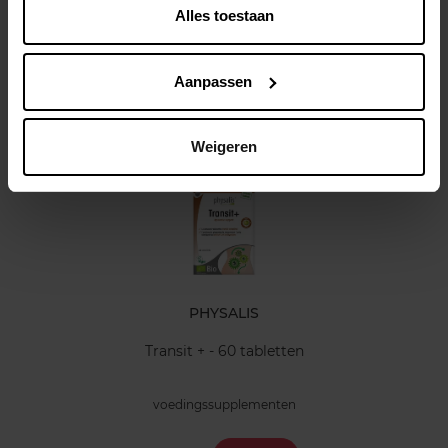
Alles toestaan
Kenmerken
Aanpassen
Klantereview
Nog iets vergeten ?
Weigeren
PHYSALIS
Transit + - 60 tabletten
voedingssupplementen