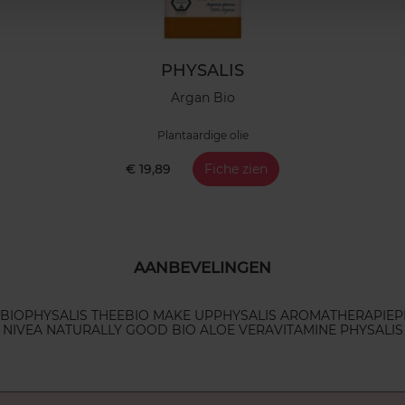
PHYSALIS
Argan Bio
Plantaardige olie
€ 19,89
Fiche zien
AANBEVELINGEN
 BIO
PHYSALIS THEE
BIO MAKE UP
PHYSALIS AROMATHERAPIE
P
NIVEA NATURALLY GOOD BIO ALOE VERA
VITAMINE PHYSALIS