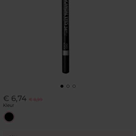
€ 6,74
€ 8,99
Kleur
001
BLACK