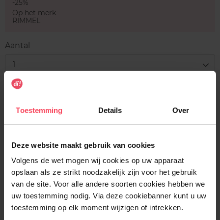
-25%
Op het merk
RIMMEL
Aantal
1
Levering
Voorradig
Toestemming
Details
Over
In winkelmandje
Deze website maakt gebruik van cookies
Gratis levering bij aankoop van min. 35€.
Volgens de wet mogen wij cookies op uw apparaat
Gratis retour in je winkelpunt
opslaan als ze strikt noodzakelijk zijn voor het gebruik
van de site. Voor alle andere soorten cookies hebben we
Verzending binnen 24u
uw toestemming nodig. Via deze cookiebanner kunt u uw
toestemming op elk moment wijzigen of intrekken.