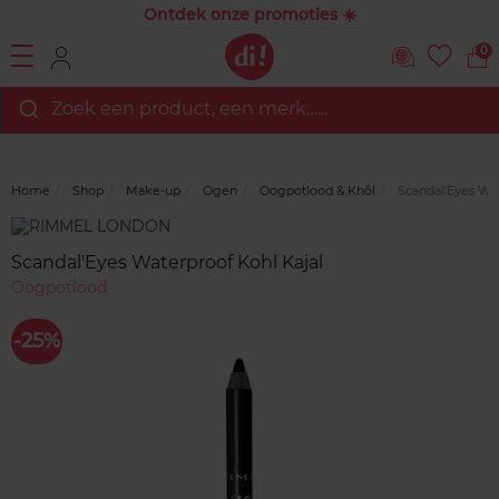
Ontdek onze promoties ☀️
0
Zoek een product, een merk…...
Home
Shop
Make-up
Ogen
Oogpotlood & Khôl
Scandal'Eyes Wat
Merk
Reviews
Scandal'Eyes Waterproof Kohl Kajal
Oogpotlood
-25%