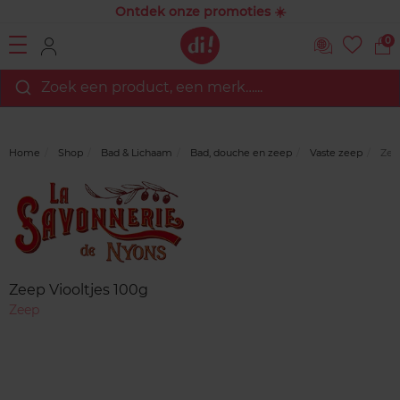
Ontdek onze promoties ☀️
0
Zoek een product, een merk…...
Home
Shop
Bad & Lichaam
Bad, douche en zeep
Vaste zeep
Zeep
Merk
Reviews
Zeep Viooltjes 100g
Zeep