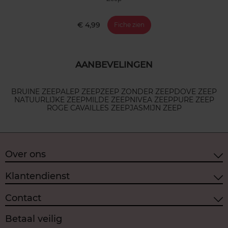
€ 4,99
Fiche zien
AANBEVELINGEN
BRUINE ZEEP
ALEP ZEEP
ZEEP ZONDER ZEEP
DOVE ZEEP
NATUURLIJKE ZEEP
MILDE ZEEP
NIVEA ZEEP
PURE ZEEP
ROGE CAVAILLES ZEEP
JASMIJN ZEEP
Over ons
Klantendienst
Contact
Betaal veilig