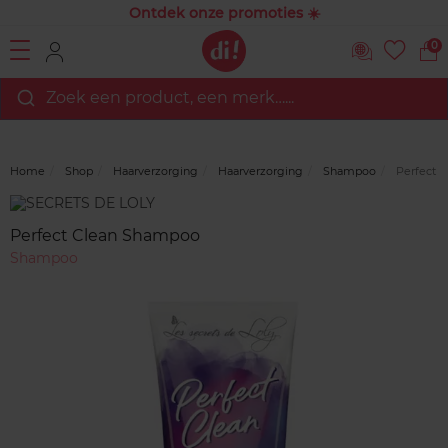
Ontdek onze promoties ☀️
0
Zoek een product, een merk…...
Home
Shop
Haarverzorging
Haarverzorging
Shampoo
Perfect 
Merk
Reviews
Perfect Clean Shampoo
Shampoo