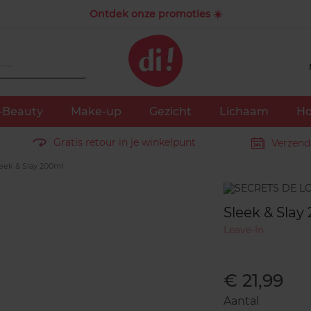
Ontdek onze promoties ☀️
-Beauty
Make-up
Gezicht
Lichaam
Ho
Gratis retour in je winkelpunt
Verzend
eek & Slay 200ml
Merk
Sleek & Slay
Leave-In
€ 21,99
Aantal