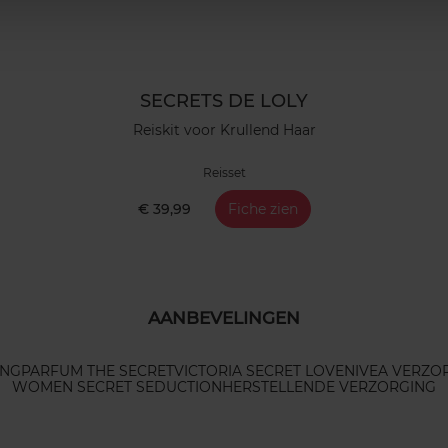
SECRETS DE LOLY
Reiskit voor Krullend Haar
Reisset
€ 39,99
Fiche zien
AANBEVELINGEN
ING
PARFUM THE SECRET
VICTORIA SECRET LOVE
NIVEA VERZO
WOMEN SECRET SEDUCTION
HERSTELLENDE VERZORGING