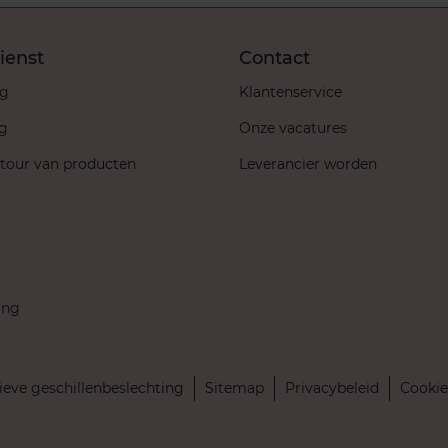
ienst
Contact
ng
Klantenservice
ng
Onze vacatures
etour van producten
Leverancier worden
ing
ieve geschillenbeslechting
Sitemap
Privacybeleid
Cookie