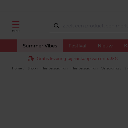
MENU
Summer Vibes
Festival
Nieuw
K
Gratis levering bij aankoop van min. 35€.
Home
Shop
Haarverzorging
Haarverzorging
Verzorging
Sl