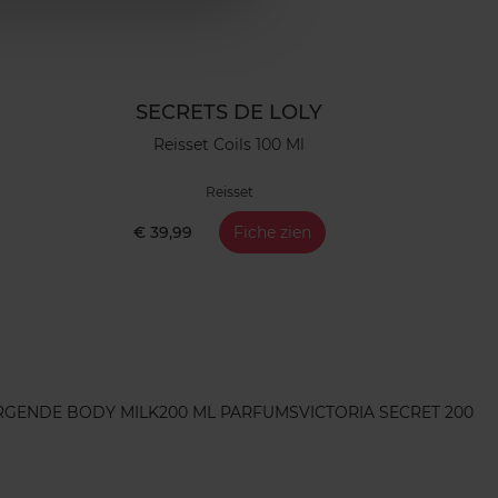
SECRETS DE LOLY
Reisset Coils 100 Ml
Reisset
€ 39,99
Fiche zien
RGENDE BODY MILK
200 ML PARFUMS
VICTORIA SECRET 200