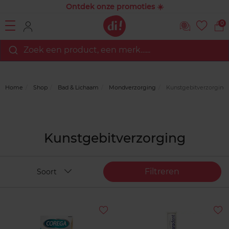
Ontdek onze promoties ☀️
0
Zoek een product, een merk…...
Home
Shop
Bad & Lichaam
Mondverzorging
Kunstgebitverzorging
Kunstgebitverzorging
Filtreren
Soort