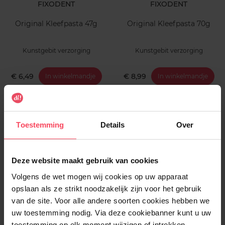
FIXODENT
FIXODENT
Original Kleefpasta 47g
Original Kleefpasta 70g
Kunstgebit verzorging
Kunstgebit verzorging
€ 6,49
€ 8,99
In winkelmandje
In winkelmandje
Toestemming
Details
Over
Deze website maakt gebruik van cookies
Volgens de wet mogen wij cookies op uw apparaat
DI
opslaan als ze strikt noodzakelijk zijn voor het gebruik
Kunstgebit borstel
van de site. Voor alle andere soorten cookies hebben we
uw toestemming nodig. Via deze cookiebanner kunt u uw
toestemming op elk moment wijzigen of intrekken.