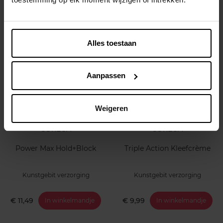
Tandenborstel
€ 2,99
In winkelmandje
Alles toestaan
Aanpassen
Weigeren
COREGA
COREGA
Power Max Hold+Block
Triple Action Kleefcrème
Kunstgebit verzorging
Kunstgebit verzorging
€ 11,49
€ 9,99
In winkelmandje
In winkelmandje