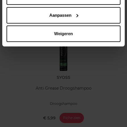
Klantereview
Aanpassen
Nog iets vergeten ?
Weigeren
SYOSS
Anti Grease Droogshampoo
Droogshampoo
€ 5,99
Fiche zien