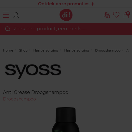
Ontdek onze promoties ☀️
0
Zoek een product, een merk…...
Home
Shop
Haarverzorging
Haarverzorging
Droogshampoo
Ant
Merk
Reviews
Anti Grease Droogshampoo
Droogshampoo