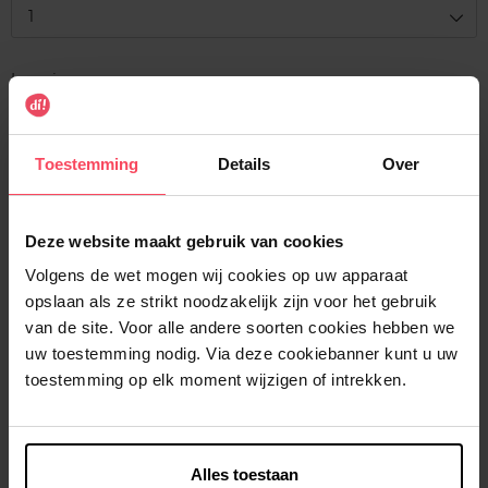
1
Levering
Voorradig
In winkelmandje
Toestemming
Details
Over
Gratis levering bij aankoop van min. 35€.
Deze website maakt gebruik van cookies
Gratis retour in je winkelpunt
Volgens de wet mogen wij cookies op uw apparaat
Verzending binnen 24u
opslaan als ze strikt noodzakelijk zijn voor het gebruik
van de site. Voor alle andere soorten cookies hebben we
uw toestemming nodig. Via deze cookiebanner kunt u uw
toestemming op elk moment wijzigen of intrekken.
Beschrijving
Alles toestaan
Kenmerken