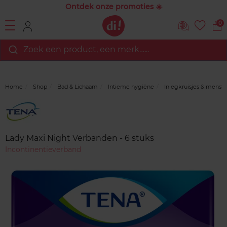
Ontdek onze promoties ☀️
0
Zoek een product, een merk…...
Home
Shop
Bad & Lichaam
Intieme hygiëne
Inlegkruisjes & menst
Merk
Reviews
Lady Maxi Night Verbanden - 6 stuks
Incontinentieverband