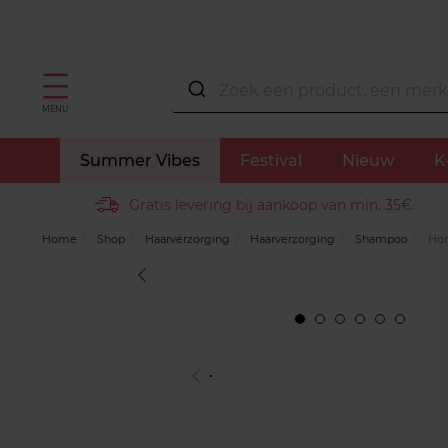
MENU
Summer Vibes
Festival
Nieuw
K
Gratis levering bij aankoop van min. 35€.
Home
Shop
Haarverzorging
Haarverzorging
Shampoo
Hon