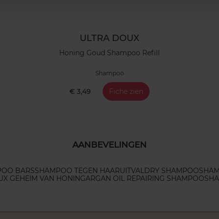
ULTRA DOUX
Honing Goud Shampoo Refill
Shampoo
€ 3,49
Fiche zien
AANBEVELINGEN
OO BARS
SHAMPOO TEGEN HAARUITVAL
DRY SHAMPOO
SHAM
UX GEHEIM VAN HONING
ARGAN OIL REPAIRING SHAMPOO
SHA