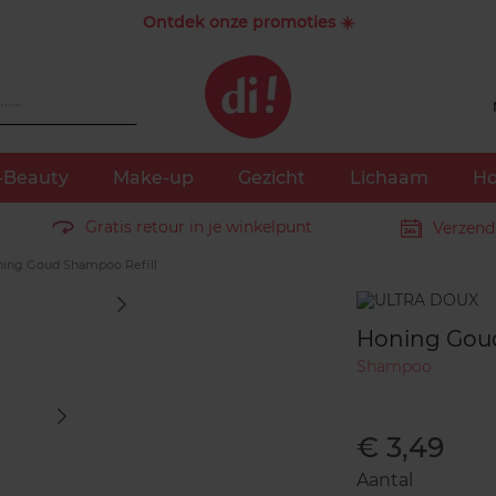
Ontdek onze promoties ☀️
-Beauty
Make-up
Gezicht
Lichaam
Ho
Gratis retour in je winkelpunt
Verzend
ing Goud Shampoo Refill
Merk
Honing Goud
Shampoo
€ 3,49
Aantal