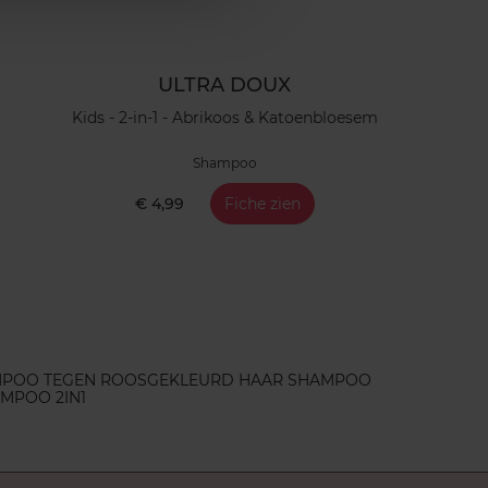
ULTRA DOUX
Kids - 2-in-1 - Abrikoos & Katoenbloesem
Shampoo
€ 4,99
Fiche zien
POO TEGEN ROOS
GEKLEURD HAAR SHAMPOO
MPOO 2IN1