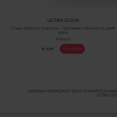
ULTRA DOUX
Grape Moisture Shampoo – Hydrateert intensief en geeft
glans
Shampoo
€ 4,99
Fiche zien
MANUKA HONING
ANTI ROOS SHAMPOO
SHAMP
ULTRA DO