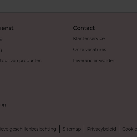
ienst
Contact
ng
Klantenservice
ng
Onze vacatures
etour van producten
Leverancier worden
ing
ieve geschillenbeslechting
Sitemap
Privacybeleid
Cookie