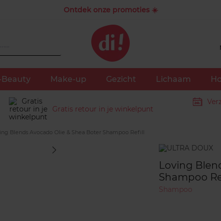
Ontdek onze promoties ☀️
-Beauty
Make-up
Gezicht
Lichaam
Ho
Ver
Gratis retour in je winkelpunt
ing Blends Avocado Olie & Shea Boter Shampoo Refill
Merk
Loving Blen
Shampoo Ref
Shampoo