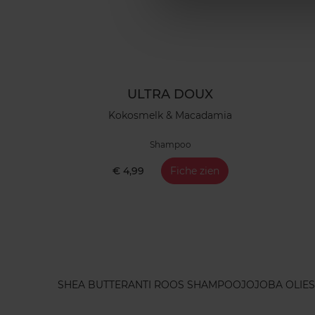
ULTRA DOUX
Kokosmelk & Macadamia
Shampoo
€ 4,99
Fiche zien
SHEA BUTTER
ANTI ROOS SHAMPOO
JOJOBA OLIE