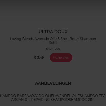
ULTRA DOUX
Loving Blends Avocado Olie & Shea Boter Shampoo
Refill
Shampoo
€ 3,49
Fiche zien
AANBEVELINGEN
SHAMPOO BARS
AVOCADO OLIE
LAVENDEL OLIE
SHAMPOO TEG
ARGAN OIL REPAIRING SHAMPOO
SHAMPOO 2IN1