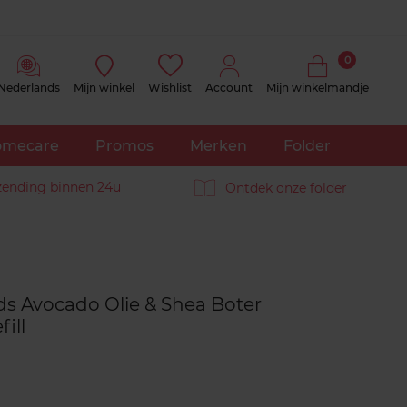
0
Nederlands
Mijn winkel
Wishlist
Account
Mijn winkelmandje
mecare
Promos
Merken
Folder
zending binnen 24u
Ontdek onze folder
Reviews
ds Avocado Olie & Shea Boter
ill