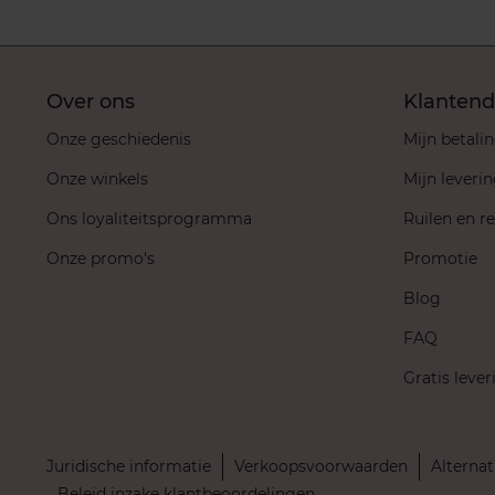
Over ons
Klantend
Onze geschiedenis
Mijn betali
Onze winkels
Mijn leveri
Ons loyaliteitsprogramma
Ruilen en r
Onze promo's
Promotie
Blog
FAQ
Gratis lever
Juridische informatie
Verkoopsvoorwaarden
Alternat
Beleid inzake klantbeoordelingen