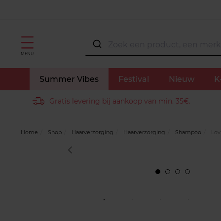
MENU
Summer Vibes
Festival
Nieuw
K
Gratis levering bij aankoop van min. 35€.
Home
Shop
Haarverzorging
Haarverzorging
Shampoo
Lov