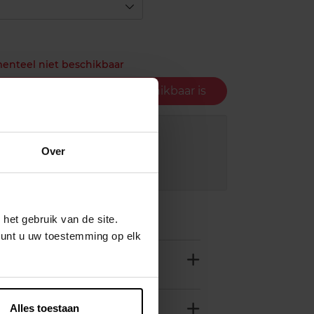
menteel niet beschikbaar
gen wanneer het weer beschikbaar is
ing bij aankoop van min. 35€.
Over
 in je winkelpunt
innen 24u
het gebruik van de site.
kunt u uw toestemming op elk
Alles toestaan