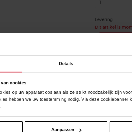
1
Levering
Dit artikel is mo
Me verwitti
Gratis lever
Details
Gratis retour
Verzending b
 van cookies
ies op uw apparaat opslaan als ze strikt noodzakelijk zijn voor 
okies hebben we uw toestemming nodig. Via deze cookiebanner 
.
Aanpassen