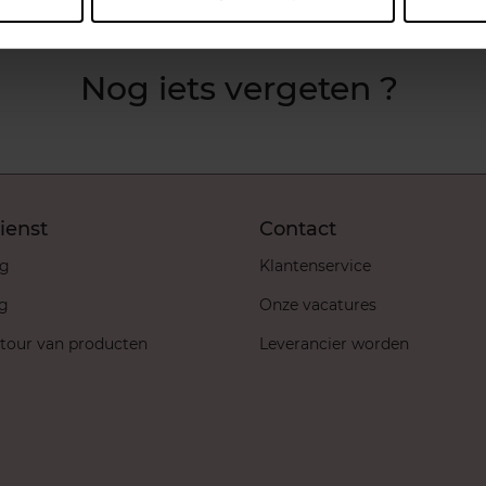
Nog iets vergeten ?
ienst
Contact
ng
Klantenservice
ng
Onze vacatures
etour van producten
Leverancier worden