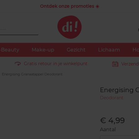
Ontdek onze promoties ☀️
-Beauty
Make-up
Gezicht
Lichaam
Ho
Gratis retour in je winkelpunt
Verzend
Energising Granaatappel Deodorant
Energising 
Deodorant
€ 4,99
Aantal