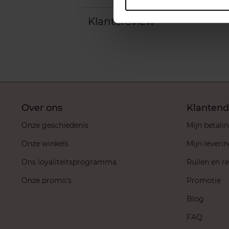
Klantereview
Over ons
Klantend
Onze geschiedenis
Mijn betali
Onze winkels
Mijn leveri
Ons loyaliteitsprogramma
Ruilen en r
Onze promo's
Promotie
Blog
FAQ