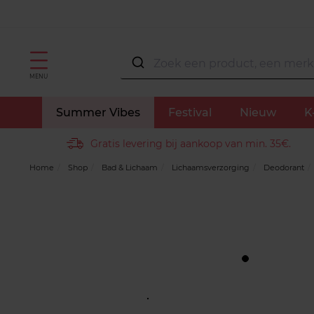
MENU
Summer Vibes
Festival
Nieuw
K
Gratis levering bij aankoop van min. 35€.
Home
Shop
Bad & Lichaam
Lichaamsverzorging
Deodorant