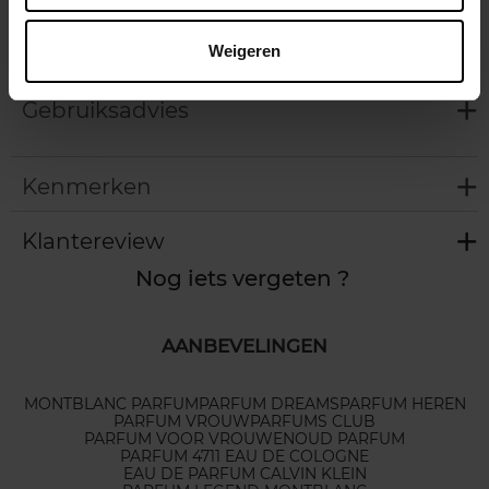
Beschrijving
Weigeren
Gebruiksadvies
Kenmerken
Klantereview
Nog iets vergeten ?
AANBEVELINGEN
MONTBLANC PARFUM
PARFUM DREAMS
PARFUM HEREN
PARFUM VROUW
PARFUMS CLUB
PARFUM VOOR VROUWEN
OUD PARFUM
PARFUM 4711 EAU DE COLOGNE
EAU DE PARFUM CALVIN KLEIN