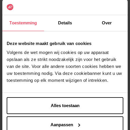
100 ml
30 ml
Aantal
Toestemming
Details
Over
1
Deze website maakt gebruik van cookies
Levering
Volgens de wet mogen wij cookies op uw apparaat
Dit artikel is momenteel niet beschikbaar
opslaan als ze strikt noodzakelijk zijn voor het gebruik
Me verwittigen wanneer het weer beschikbaar
van de site. Voor alle andere soorten cookies hebben we
is
uw toestemming nodig. Via deze cookiebanner kunt u uw
toestemming op elk moment wijzigen of intrekken.
Gratis levering bij aankoop van min. 35€.
Gratis retour in je winkelpunt
Verzending binnen 24u
Alles toestaan
Aanpassen