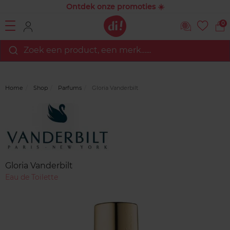
Ontdek onze promoties ☀️
0
Zoek een product, een merk…...
Home
Shop
Parfums
Gloria Vanderbilt
Merk
Reviews
Gloria Vanderbilt
Eau de Toilette