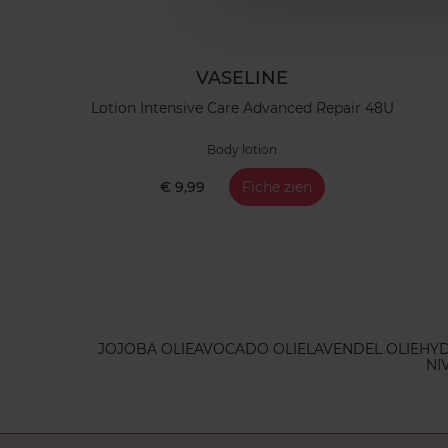
VASELINE
Lotion Intensive Care Advanced Repair 48U
Body lotion
€ 9,99
Fiche zien
JOJOBA OLIE
AVOCADO OLIE
LAVENDEL OLIE
HY
NI