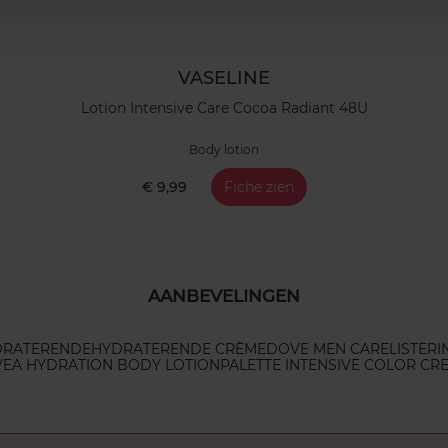
VASELINE
Lotion Intensive Care Cocoa Radiant 48U
Body lotion
€ 9,99
Fiche zien
AANBEVELINGEN
DRATERENDE
HYDRATERENDE CRÈME
DOVE MEN CARE
LISTERI
VEA HYDRATION BODY LOTION
PALETTE INTENSIVE COLOR CR