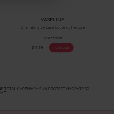
VASELINE
Olie Intensive Care Coconut Restore
Lichaamsolie
€ 9,99
Fiche zien
NE TOTAL CARE
NIVEA SUN PROTECT HYDRATE 30
EME