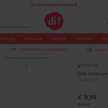
Ontdek onze promoties ☀️
-Beauty
Make-up
Gezicht
Lichaam
Ho
Gratis retour in je winkelpunt
Verzend
Olie Intensive Care Cocoa Radiant
Merk
Olie Intensi
Lichaamsolie
€ 9,99
Aantal