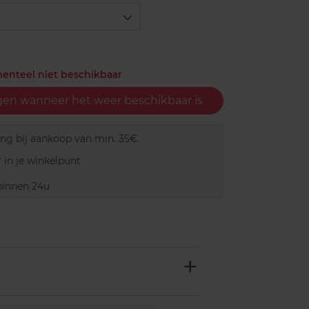
menteel niet beschikbaar
gen wanneer het weer beschikbaar is
ing bij aankoop van min. 35€.
 in je winkelpunt
innen 24u