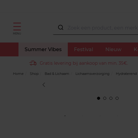
MENU
Summer Vibes
Festival
Nieuw
K
Gratis levering bij aankoop van min. 35€.
Home
Shop
Bad & Lichaam
Lichaamsverzorging
Hydraterend