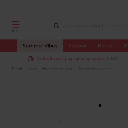
MENU
Summer Vibes
Festival
Nieuw
K
Gratis levering bij aankoop van min. 35€.
Home
Shop
Gezichtsverzorging
Biologische piqui-olie