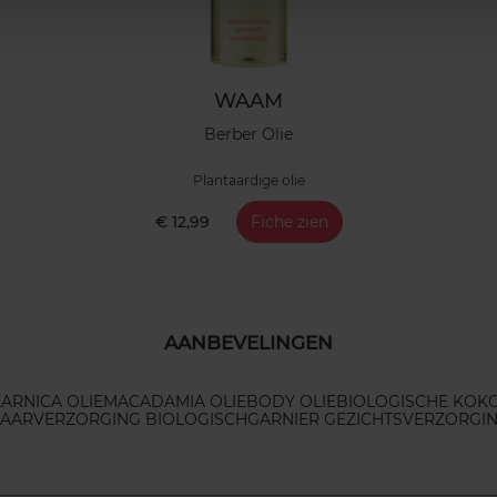
WAAM
Berber Olie
Plantaardige olie
€ 12,99
Fiche zien
AANBEVELINGEN
E
ARNICA OLIE
MACADAMIA OLIE
BODY OLIE
BIOLOGISCHE KOK
AARVERZORGING BIOLOGISCH
GARNIER GEZICHTSVERZORGI