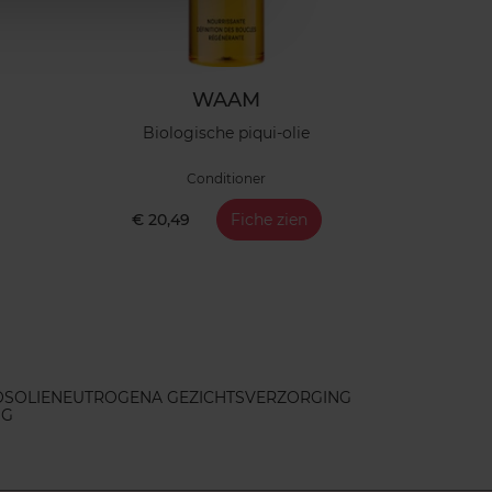
WAAM
Biologische piqui-olie
Conditioner
€ 20,49
Fiche zien
OSOLIE
NEUTROGENA GEZICHTSVERZORGING
NG