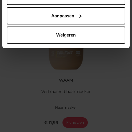
Klantereview
Aanpassen
Nog iets vergeten ?
Weigeren
WAAM
Verfraaiend haarmasker
Haarmasker
€ 17,99
Fiche zien