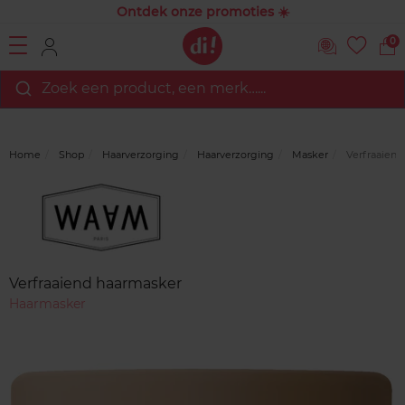
Ontdek onze promoties ☀️
0
Zoek een product, een merk…...
Home
Shop
Haarverzorging
Haarverzorging
Masker
Verfraaiend
Merk
Reviews
Verfraaiend haarmasker
Haarmasker