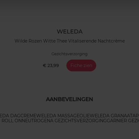
WELEDA
Wilde Rozen Witte Thee Vitaliserende Nachtcrème
Gezichtsverzorging
€ 23,99
Fiche zien
AANBEVELINGEN
EDA DAGCREME
WELEDA MASSAGEOLIE
WELEDA GRANAATAP
 ROLL ON
NEUTROGENA GEZICHTSVERZORGING
GARNIER GEZ