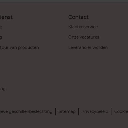
ienst
Contact
ng
Klantenservice
ng
Onze vacatures
etour van producten
Leverancier worden
ing
ieve geschillenbeslechting
Sitemap
Privacybeleid
Cookie