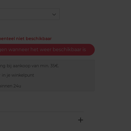
menteel niet beschikbaar
gen wanneer het weer beschikbaar is
ing bij aankoop van min. 35€.
 in je winkelpunt
innen 24u