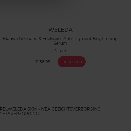
WELEDA
Blauwe Gentiaan & Edelweiss Anti-Pigment Brightening
Serum
Serum
€ 36,99
Fiche zien
PEL
WELEDA SKIN
NIVEA GEZICHTSVERZORGING
ICHTSVERZORGING