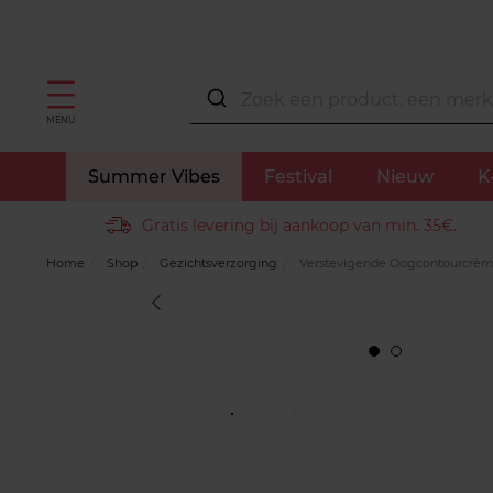
MENU
Summer Vibes
Festival
Nieuw
K
Gratis levering bij aankoop van min. 35€.
Home
Shop
Gezichtsverzorging
Verstevigende Oogcontourcrèm