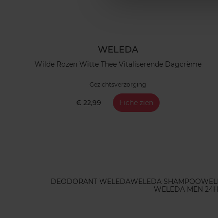
WELEDA
Wilde Rozen Witte Thee Vitaliserende Dagcrème
Gezichtsverzorging
€ 22,99
Fiche zien
DEODORANT WELEDA
WELEDA SHAMPOO
WEL
WELEDA MEN 24H