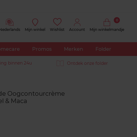
0
Nederlands
Mijn winkel
Wishlist
Account
Mijn winkelmandje
mecare
Promos
Merken
Folder
ing binnen 24u
Ontdek onze folder
Reviews
nde Oogcontourcrème
l & Maca