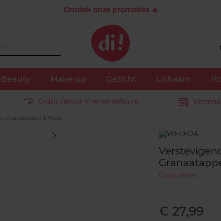
Ontdek onze promoties ☀️
-Beauty
Make-up
Gezicht
Lichaam
Ho
Gratis retour in je winkelpunt
Verzend
e Granaatappel & Maca
Merk
Verstevige
Granaatappe
Oogcrème
€ 27,99