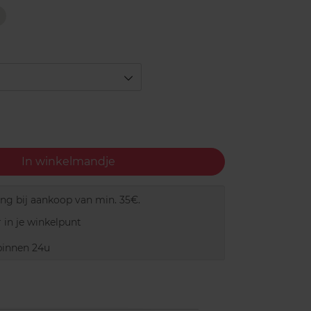
ou're
Always
White!
In winkelmandje
ing bij aankoop van min. 35€.
 in je winkelpunt
innen 24u