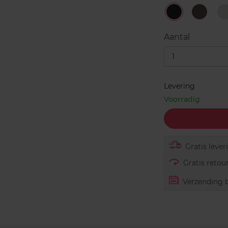
Baby's
Simma
Y
Got
Brown
Black
Now!
Aantal
1
Levering
Voorradig
Gratis lever
Gratis retour
Verzending b