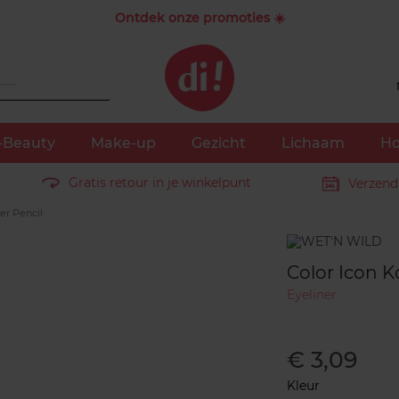
Ontdek onze promoties ☀️
-Beauty
Make-up
Gezicht
Lichaam
Ho
Gratis retour in je winkelpunt
Verzend
er Pencil
Merk
Color Icon K
Eyeliner
€ 3,09
Kleur