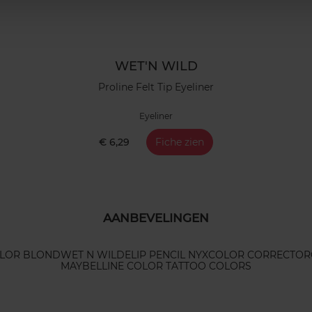
WET'N WILD
Proline Felt Tip Eyeliner
Eyeliner
€ 6,29
Fiche zien
AANBEVELINGEN
LOR BLOND
WET N WILDE
LIP PENCIL NYX
COLOR CORRECTOR
MAYBELLINE COLOR TATTOO COLORS