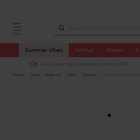
MENU
Summer Vibes
Festival
Nieuw
K
Gratis levering bij aankoop van min. 35€.
Home
Shop
Make-up
Ogen
Eyeliner
Color Icon Kohl Eyelin