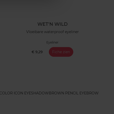
WET'N WILD
Vloeibare waterproof eyeliner
Eyeliner
€ 9,29
Fiche zien
COLOR ICON EYESHADOW
BROWN PENCIL EYEBROW