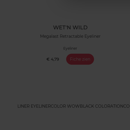
WET'N WILD
Megalast Retractable Eyeliner
Eyeliner
€ 4,79
Fiche zien
LINER EYELINER
COLOR WOW
BLACK COLORATION
CO