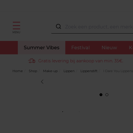
MENU
Summer Vibes
Festival
Nieuw
K
Gratis levering bij aankoop van min. 35€.
Home
Shop
Make-up
Lippen
Lippenstift
I Dare You Lippens