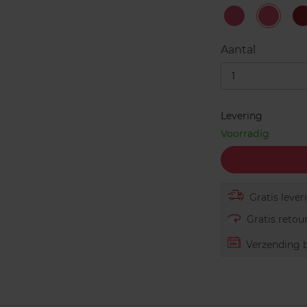
#1
#3
Sophisticated
Legend
Rose
Coral
S
Aantal
1
Levering
Voorradig
Gratis lever
Gratis retour
Verzending b