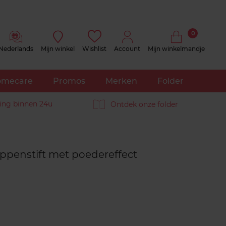
0
Nederlands
Mijn winkel
Wishlist
Account
Mijn winkelmandje
mecare
Promos
Merken
Folder
ing binnen 24u
Ontdek onze folder
Reviews
ippenstift met poedereffect