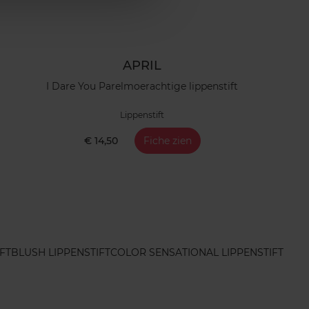
APRIL
I Dare You Parelmoerachtige lippenstift
Lippenstift
€ 14,50
Fiche zien
FT
BLUSH LIPPENSTIFT
COLOR SENSATIONAL LIPPENSTIFT