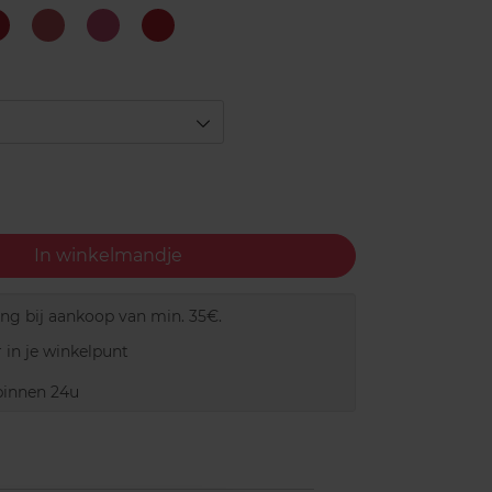
#5
#6
2
4
ary
Premium
Mysterious
Happy
Blinding
carlet
Blush
Pink
red
In winkelmandje
ing bij aankoop van min. 35€.
 in je winkelpunt
innen 24u