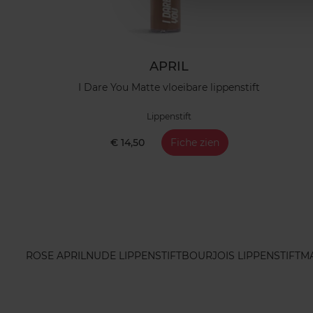
APRIL
I Dare You Matte vloeibare lippenstift
Lippenstift
€ 14,50
Fiche zien
ROSE APRIL
NUDE LIPPENSTIFT
BOURJOIS LIPPENSTIFT
MA