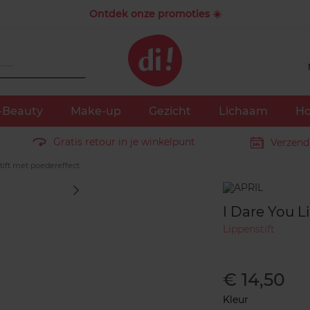
Ontdek onze promoties ☀️
-Beauty
Make-up
Gezicht
Lichaam
Ho
Gratis retour in je winkelpunt
Verzend
tift met poedereffect
Merk
I Dare You L
Lippenstift
€ 14,50
Kleur