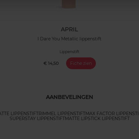
APRIL
I Dare You Metallic lippenstift
Lippenstift
€ 14,50
Fiche zien
AANBEVELINGEN
TTE LIPPENSTIFT
RIMMEL LIPPENSTIFT
MAX FACTOR LIPPENSTI
SUPERSTAY LIPPENSTIFT
MATTE LIPSTICK LIPPENSTIFT