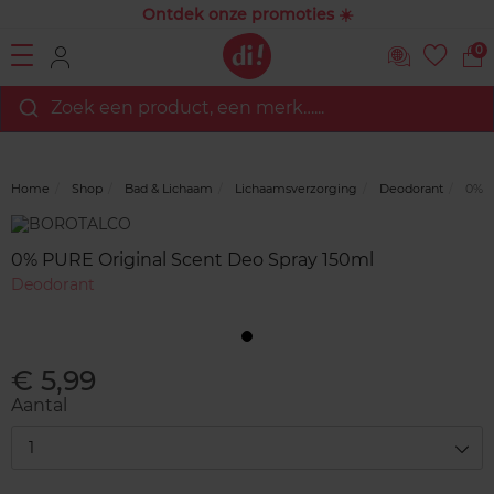
Ontdek onze promoties ☀️
0
Zoek een product, een merk…...
Home
Shop
Bad & Lichaam
Lichaamsverzorging
Deodorant
0% P
Merk
Reviews
0% PURE Original Scent Deo Spray 150ml
Deodorant
€ 5,99
Aantal
1