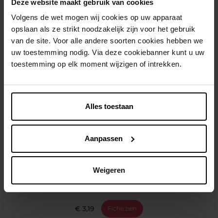
Deze website maakt gebruik van cookies
Kenmerken
Volgens de wet mogen wij cookies op uw apparaat
Klantereview
opslaan als ze strikt noodzakelijk zijn voor het gebruik
van de site. Voor alle andere soorten cookies hebben we
Nog iets vergeten ?
uw toestemming nodig. Via deze cookiebanner kunt u uw
toestemming op elk moment wijzigen of intrekken.
Alles toestaan
Aanpassen
BOROTALCO
Deo INVISIBLE MINI Spray 45ml
Weigeren
Deodorant
€ 3,19
Fiche zien